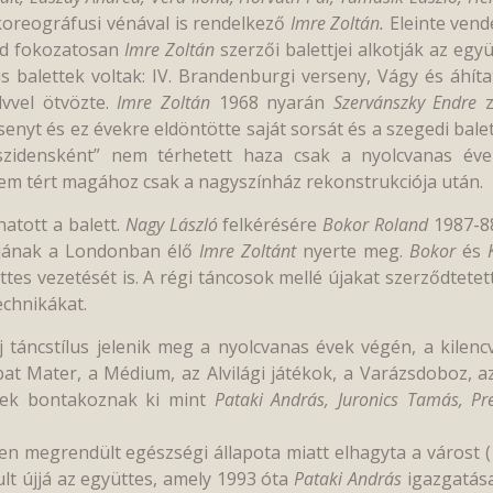
koreográfusi vénával is rendelkező
Imre Zoltán.
Eleinte ven
jd fokozatosan
Imre Zoltán
szerzői balettjei alkotják az együ
kus balettek voltak: IV. Brandenburgi verseny, Vágy és áhí
lvvel ötvözte.
Imre Zoltán
1968 nyarán
Szervánszky Endre
z
nyt és ez évekre eldöntötte saját sorsát és a szegedi balett
szidensként” nem térhetett haza csak a nyolcvanas év
 nem tért magához csak a nagyszínház rekonstrukciója után.
atott a balett.
Nagy László
felkérésére
Bokor Roland
1987-88
ójának a Londonban élő
Imre Zoltánt
nyerte meg.
Bokor
és
ttes vezetését is. A régi táncosok mellé újakat szerződtetet
echnikákat.
j táncstílus jelenik meg a nyolcvanas évek végén, a kilenc
t Mater, a Médium, az Alvilági játékok, a Varázsdoboz, az
gek bontakoznak ki mint
Pataki András, Juronics Tamás, Pr
n megrendült egészségi állapota miatt elhagyta a várost 
lt újjá az együttes, amely 1993 óta
Pataki András
igazgatás