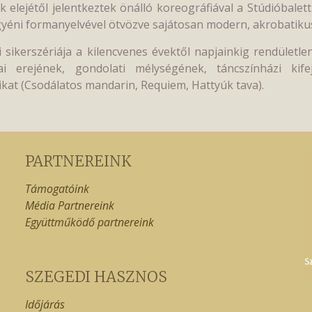
k elejétől jelentkeztek önálló koreográfiával a Stúdióbale
gyéni formanyelvével ötvözve sajátosan modern, akrobatikus e
sikerszériája a kilencvenes évektől napjainkig rendületle
i erejének, gondolati mélységének, táncszínházi kife
kat (Csodálatos mandarin, Requiem, Hattyúk tava).
PARTNEREINK
Támogatóink
Média Partnereink
Együttműködő partnereink
SZEGEDI HASZNOS
Időjárás