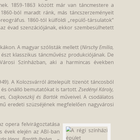
znek. 1859-1863 között már van táncmestere a
 1860-ból maradt ránk, más táncszerzeményeit
reográfus. 1860-tól külföldi „repülő-társulatok”
az évad szenzációjának, ekkor szembesülhetett
ákon. A magyar szólisták mellett (
Nirschy Emília,
észt klasszikus táncművész produkciójának. De
Városi Színházban, aki a harmincas években
). A Kolozsvárról áttelepült tizenöt táncosból
 és önálló bemutatókat is tartott.
Zsedényi Károly,
bes, Csajkovszkij és Bartók
műveivel. A csodálatos
 mű eredeti szüzséjének megfelelően nagyvárosi
z opera felvirágoztatása
as évek elején az ABI-ban
rda János, Baráth Ibolya…
–