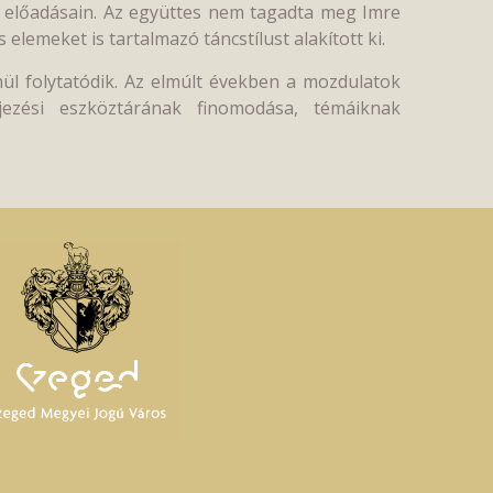
tt előadásain. Az együttes nem tagadta meg Imre
lemeket is tartalmazó táncstílust alakított ki.
nül folytatódik. Az elmúlt években a mozdulatok
jezési eszköztárának finomodása, témáiknak