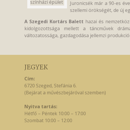
Juronicsék már a 90-es éve
szellemi örökségét, de új e
A Szegedi Kortárs Balett
hazai és nemzetközi 
kidolgozottsága mellett a táncművek dráma
változatossága, gazdagodása jellemzi produkciói
JEGYEK
Cím:
6720 Szeged, Stefánia 6.
(Bejárat a művészbejáróval szemben)
Nyitva tartás:
Hétfő – Péntek 10:00 – 17:00
Szombat 10:00 – 12:00