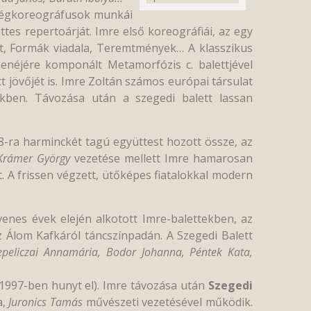
dégkoreográfusok munkái
ttes repertoárját. Imre első koreográfiái, az egy
tat, Formák viadala, Teremtmények… A klasszikus
enéjére komponált Metamorfózis c. balettjével
 jövőjét is. Imre Zoltán számos európai társulat
ekben. Távozása után a szegedi balett lassan
-ra harminckét tagú együttest hozott össze, az
Krámer György
vezetése mellett Imre hamarosan
t. A frissen végzett, ütőképes fiatalokkal modern
venes évek elején alkotott Imre-balettekben, az
 Álom Kafkáról táncszínpadán. A Szegedi Balett
epeliczai Annamária, Bodor Johanna, Péntek Kata,
(1997-ben hunyt el). Imre távozása után
Szegedi
a,
Juronics Tamás
művészeti vezetésével működik.