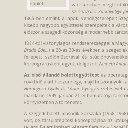
városunkban megforduló 
színháznak
Zarkavölgyi Já
1865-ben említik a lapok. Vendégszerepelt Sz
kisebb nagyobb együttesei szerepeltek a váro
először a szegedi közönség a modernebb táncstí
1914-től viszonylagos rendszerességgel a Magyar
Brada Ede…
) a 20-as 30-as években a szegedie
fellépett szólóműsorával és stúdiónövendéke
koreográfusként együtt dolgozott
Németh Antal
Az első állandó balettegyüttest
az operatag
rövid idő alatt huszonnégy, majd huszonnyolc tag
Harangozó Gyula és Lőrinc György
vezetésével év
mandarin 1949. január 21-ei bemutatója tánctö
környezetben a történetet.
A szegedi balett második korszaka (1958-1968)
volt, de társulatépítési koncepciójába az ütők
(Állami Balett Intézet) végzett fiatalok –
Handel E