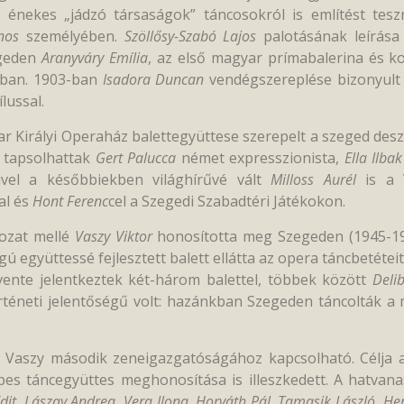
énekes „jádzó társaságok” táncosokról is említést tes
nos
személyében.
Szöllősy-Szabó Lajos
palotásának leírása
egeden
Aranyváry Emília
, az első magyar prímabalerina és ko
sban. 1903-ban
Isadora Duncan
vendégszereplése bizonyult 
lussal.
 Királyi Operaház balettegyüttese szerepelt a szeged deszk
k tapsolhattak
Gert Palucca
német expresszionista,
Ella Ilbak
ivel a későbbiekben világhírűvé vált
Milloss Aurél
is a 
lal és
Hont Ferenc
cel a Szegedi Szabadtéri Játékokon.
ozat mellé
Vaszy Viktor
honosította meg Szegeden (1945-1949
ú együttessé fejlesztett balett ellátta az opera táncbetéteit
ente jelentkeztek két-három balettel, többek között
Deli
rténeti jelentőségű volt: hazánkban Szegeden táncolták a
 Vaszy második zeneigazgatóságához kapcsolható. Célja a
épes táncegyüttes meghonosítása is illeszkedett. A hatvan
dit, Lászay Andrea, Vera Ilona, Horváth Pál, Tamasik László, He