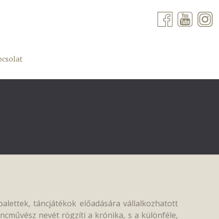
csolat
balettek, táncjátékok előadására vállalkozhatott
ncművész nevét rögzíti a krónika, s a különféle,