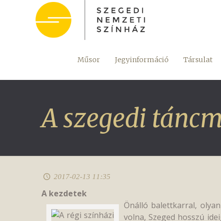
Műsor
Jegyinformáció
Társulat
A szegedi tánc
2017-02-13 11:35
A kezdetek
Önálló balettkarral, olya
volna, Szeged hosszú idei