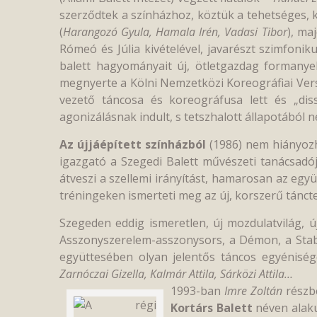
szerződtek a színházhoz, köztük a tehetséges, 
(
Harangozó Gyula, Hamala Irén, Vadasi Tibor
), ma
Rómeó és Júlia kivételével, javarészt szimfoni
balett hagyományait új, ötletgazdag formanye
megnyerte a Kölni Nemzetközi Koreográfiai Verse
vezető táncosa és koreográfusa lett és „dis
agonizálásnak indult, s tetszhalott állapotából
Az újjáépített színházból
(1986) nem hiányozh
igazgató a Szegedi Balett művészeti tanácsad
átveszi a szellemi irányítást, hamarosan az együ
tréningeken ismerteti meg az új, korszerű tánct
Szegeden eddig ismeretlen, új mozdulatvilág, ú
Asszonyszerelem-asszonysors, a Démon, a Staba
együttesében olyan jelentős táncos egyénisé
Zarnóczai Gizella, Kalmár Attila, Sárközi Attila…
1993-ban
Imre Zoltán
részbe
Kortárs Balett
néven alaku