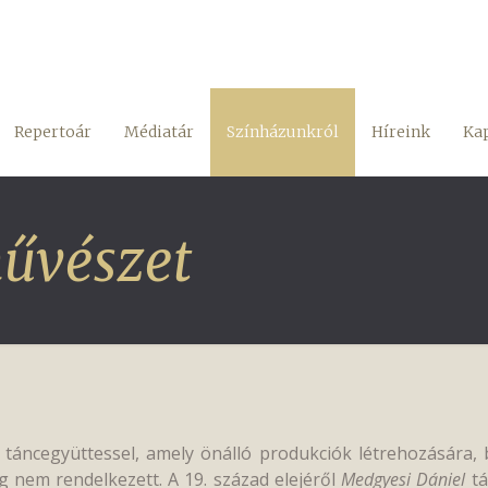
Repertoár
Médiatár
Színházunkról
Híreink
Kap
művészet
n táncegyüttessel, amely önálló produkciók létrehozására, 
g nem rendelkezett. A 19. század elejéről
Medgyesi Dániel
tá