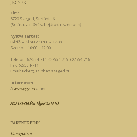
JEGYEK
Cím:
6720 Szeged, Stefánia 6.
(Bejárat a művészbejáróval szemben)
Nyitva tartás:
Hétfő – Péntek 10:00 – 17:00
Szombat 10:00 – 12:00
Telefon: 62/554-714; 62/554-715; 62/554-716
Fax: 62/554-711
Email:
ticket@szinhaz.szeged.hu
Interneten:
A
www.jegy.hu
címen
ADATKEZELÉSI TÁJÉKOZTATÓ
PARTNEREINK
Támogatóink