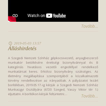
Tovább...
2019-05-03 13:57
Álláshirdetés
A Szegedi Nemzeti Színház gépkocsivezető, anyagbeszerző
munkakör betöltésére érettségi bizonyítvánnyal és B
kategóriás hivatásos vezetői engedéllyel rendelkező
munkatársat keres. Erkölcsi bizonyítvány szükséges. Az
illetmény megállapítása szempontjából a közalkalmazotti
törvény rendelkezései az irányadóak. A pályázatot lezárt
borítékban, 2019.05.17.-ig kérjük a Szegedi Nemzeti Színház
Munkaügyi Osztályára (6720 Szeged, Vaszy Viktor tér 1.)
eljuttatni. A borítékon kérjük feltüntetni:…
Tovább...