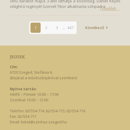
című darabot május 3-ától láthatja a közönség. Daniel Keyes
világhírű regényét Szervét Tibor alkalmazta színpadra.
Tovább...
1
2
3
...
447
Következő
JEGYEK
Cím:
6720 Szeged, Stefánia 6.
(Bejárat a művészbejáróval szemben)
Nyitva tartás:
Hétfő – Péntek 10:00 – 17:00
Szombat 10:00 – 12:00
Telefon: 62/554-714; 62/554-715; 62/554-716
Fax: 62/554-711
Email:
ticket@szinhaz.szeged.hu