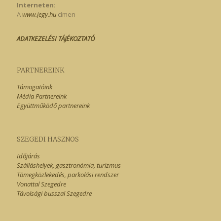
Interneten:
A
www.jegy.hu
címen
ADATKEZELÉSI TÁJÉKOZTATÓ
PARTNEREINK
Támogatóink
Média Partnereink
Együttműködő partnereink
SZEGEDI HASZNOS
Időjárás
Szálláshelyek, gasztronómia, turizmus
Tömegközlekedés, parkolási rendszer
Vonattal Szegedre
Távolsági busszal Szegedre