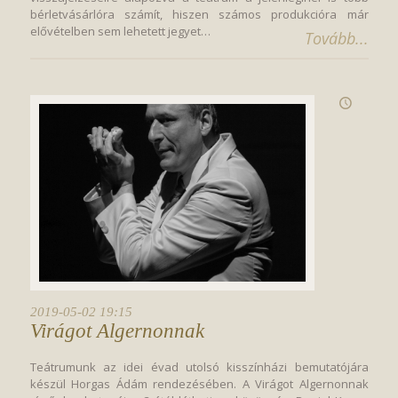
bérletvásárlóra számít, hiszen számos produkcióra már
elővételben sem lehetett jegyet…
Tovább...
2019-05-02 19:15
Virágot Algernonnak
Teátrumunk az idei évad utolsó kisszínházi bemutatójára
készül Horgas Ádám rendezésében. A Virágot Algernonnak