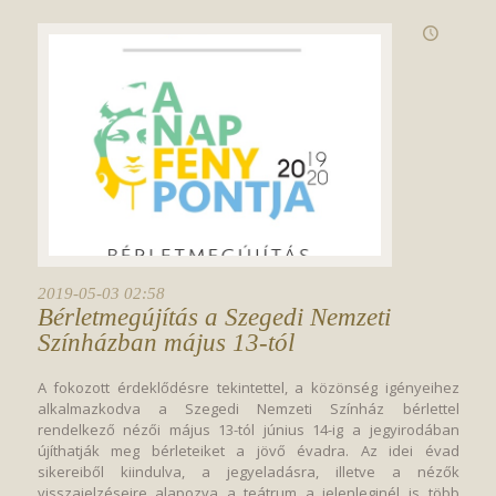
2019-05-03 02:58
Bérletmegújítás a Szegedi Nemzeti 
Színházban május 13-tól
A fokozott érdeklődésre tekintettel, a közönség igényeihez
alkalmazkodva a Szegedi Nemzeti Színház bérlettel
rendelkező nézői május 13-tól június 14-ig a jegyirodában
újíthatják meg bérleteiket a jövő évadra. Az idei évad
sikereiből kiindulva, a jegyeladásra, illetve a nézők
visszajelzéseire alapozva a teátrum a jelenleginél is több