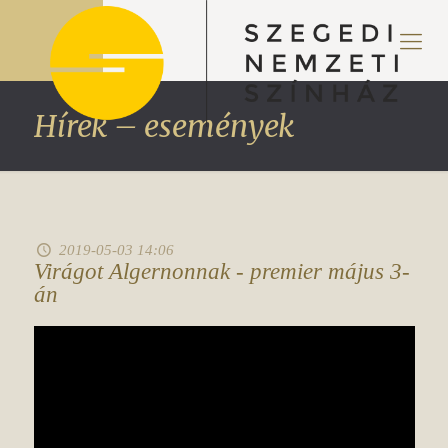
Hírek – események
2019-05-03 14:06
Virágot Algernonnak - premier május 3-
án