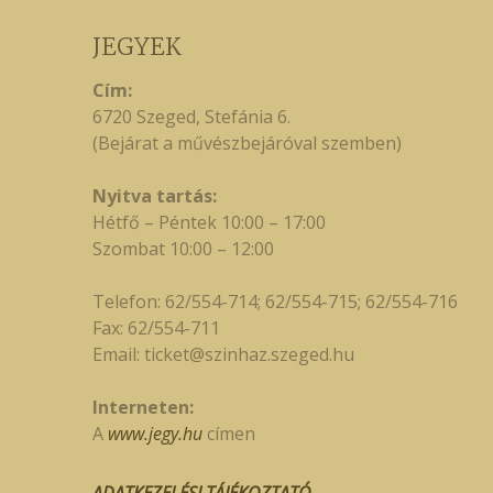
JEGYEK
Cím:
6720 Szeged, Stefánia 6.
(Bejárat a művészbejáróval szemben)
Nyitva tartás:
Hétfő – Péntek 10:00 – 17:00
Szombat 10:00 – 12:00
Telefon: 62/554-714; 62/554-715; 62/554-716
Fax: 62/554-711
Email:
ticket@szinhaz.szeged.hu
Interneten:
A
www.jegy.hu
címen