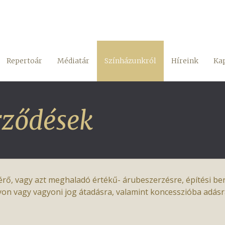
Repertoár
Médiatár
Színházunkról
Híreink
Kap
rződések
elérő, vagy azt meghaladó értékű- árubeszerzésre, építési b
on vagy vagyoni jog átadásra, valamint koncesszióba adásra