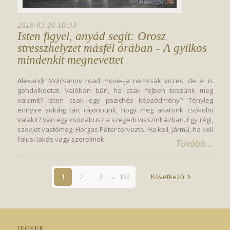
2019-03-26 10:33
Isten figyel, anyád segít: Orosz 
stresszhelyzet másfél órában - A gyilkos 
mindenkit megnevettet
Alexandr Molcsanov road movie-ja nemcsak vicces, de el is
gondolkodtat. Valóban bűn, ha csak fejben teszünk meg
valamit? Isten csak egy pszichés képződmény? Tényleg
ennyire sokáig tart rájönnünk, hogy meg akarunk csókolni
valakit? Van egy csodabusz a szegedi kisszínházban. Egy régi,
szovjet vastömeg, Horgas Péter tervezte. Ha kell, jármű, ha kell
falusi lakás vagy szerelmek…
Tovább...
1
2
3
...
132
Következő
JEGYEK