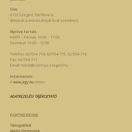
Cím:
6720 Szeged, Stefánia 6.
(Bejárat a művészbejáróval szemben)
Nyitva tartás:
Hétfő – Péntek 10:00 – 17:00
Szombat 10:00 – 12:00
Telefon: 62/554-714; 62/554-715; 62/554-716
Fax: 62/554-711
Email:
ticket@szinhaz.szeged.hu
Interneten:
A
www.jegy.hu
címen
ADATKEZELÉSI TÁJÉKOZTATÓ
PARTNEREINK
Támogatóink
Média Partnereink