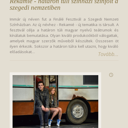
Rekamié - határon túli színházi színfolt a 
szegedi nemzetiben
Immár új néven fut a Finálé Fesztivál a Szegedi Nemzeti
Színházban. Az új névhez - Rekamié - új tematika is társult. A
fesztivál célja a határon túli magyar nyelvű teátrumok és
kínálatuk bemutatása. Olyan kiváló produkciókból válogattak,
amelyek magyar szerzők műveiből készültek. Összesen öt
ilyen érkezik. Sokszor a határon túlra kell utazni, hogy kiváló
előadásokat…
Tovább...