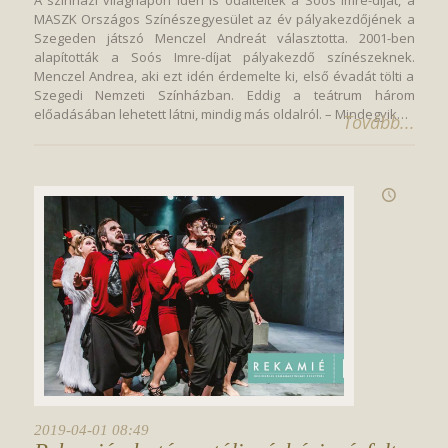
A színházi világnapon idén is odaítélték a Soós Imre-díjat, a
MASZK Országos Színészegyesület az év pályakezdőjének a
Szegeden játszó Menczel Andreát választotta. 2001-ben
alapították a Soós Imre-díjat pályakezdő színészeknek.
Menczel Andrea, aki ezt idén érdemelte ki, első évadát tölti a
Szegedi Nemzeti Színházban. Eddig a teátrum három
előadásában lehetett látni, mindig más oldalról. – Mindegyik…
Tovább...
2019-04-01 08:49