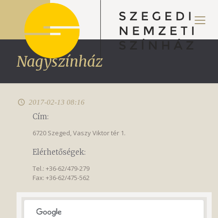
Nagyszínház
2017-02-13 08:16
Cím:
6720 Szeged, Vaszy Viktor tér 1.
Elérhetőségek:
Tel.: +36-62/479-279
Fax: +36-62/475-562