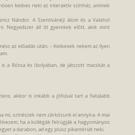
önösen kedves neki az interaktív színház, aminek
encz Nándor. A Szentivánéji álom és a Valahol
 Negyedszer áll itt gyerekek előtt, akik mint
ínész az előadás után. – Kedvesek nekem az ilyen
tam.
 is a Rózsa és Ibolyában, de játszott macskát a
ere, akkor is inkább a jófiúval tart a fiatalabb
ha mi, színészek nem zárkózunk el annyira. A mai
s élvezem, ha a kollégák felrúgják a hagyományos
egyet a darabon, ad egy plusz pikantériát neki.