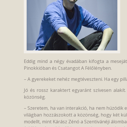
Eddig mind a négy évadában kifogta a mesejáték
Pinokkióban és Csatangot A Félőlényben.
– A gyerekeket nehéz megtéveszteni. Ha egy pillan
Jó és rossz karaktert egyaránt szívesen alakít.
közönség.
– Szeretem, ha van interakció, ha nem húzódik e
világban hozzászokott a közönség, hogy két külö
modellt, mint Kárász Zénó a Szentivánéji álomban