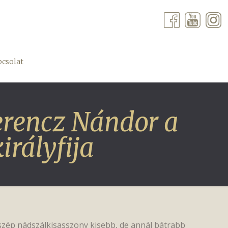
csolat
rencz Nándor a
irályfija
szép nádszálkisasszony kisebb, de annál bátrabb