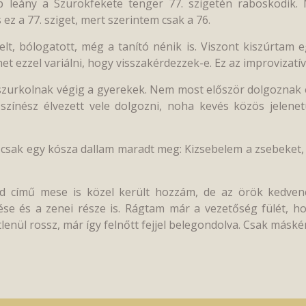
p leány a Szurokfekete tenger 77. szigetén raboskodik. 
 ez a 77. sziget, mert szerintem csak a 76.
t, bólogatott, még a tanító nénik is. Viszont kiszúrtam e
et ezzel variálni, hogy visszakérdezzek-e. Ez az improvizatí
rt szurkolnak végig a gyerekek. Nem most először dolgoznak
 színész élvezett vele dolgozni, noha kevés közös jelene
ől csak egy kósza dallam maradt meg: Kizsebelem a zsebeket, 
od című mese is közel került hozzám, de az örök kedve
tése és a zenei része is. Rágtam már a vezetőség fülét, 
enül rossz, már így felnőtt fejjel belegondolva. Csak máskén