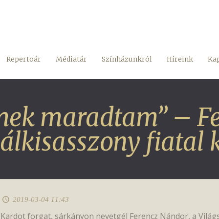
Repertoár
Médiatár
Színházunkról
Híreink
Kap
mek maradtam” – Fe
lkisasszony fiatal k
2019-03-04 11:43
Kardot forgat, sárkányon nevetgél Ferencz Nándor, a Világ