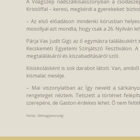
A Világszép nádszálkisasszonyban a csodaszé
Kristóffal – keresi, megkérdi a gyerekeket: biztos
– Az első előadáson mindenki kórusban helyesel
mosollyal azt mondta, hogy csak a 26. Nyilván leh
Párja Vas Judit Gigi; az ő egymásra találásuké
Kecskeméti Egyetemi Színjátszó Fesztiválon. A
megtalálásáról és kiszabadításáról szól.
Kisiskolásként is sok darabot látott. Van, amib
kismalac meséje.
– Mai viszonylatban az Így neveld a sárkány
rengeteget néztem. Tetszett a történet felépí
szerepére, de Gaston érdekes lehet. Ő nem feltétl
Forrás: Délmagyarország