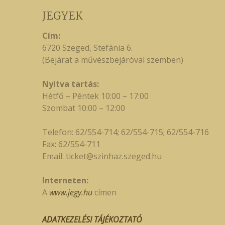
JEGYEK
Cím:
6720 Szeged, Stefánia 6.
(Bejárat a művészbejáróval szemben)
Nyitva tartás:
Hétfő – Péntek 10:00 – 17:00
Szombat 10:00 – 12:00
Telefon: 62/554-714; 62/554-715; 62/554-716
Fax: 62/554-711
Email:
ticket@szinhaz.szeged.hu
Interneten:
A
www.jegy.hu
címen
ADATKEZELÉSI TÁJÉKOZTATÓ