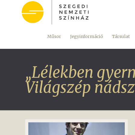
Műsor
Jegyinformáció
Társulat
„Lélekben gyer
Világszép nádszá