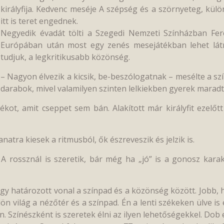
királyfija. Kedvenc meséje A szépség és a szörnyeteg, kül
itt is teret engednek.
Negyedik évadát tölti a Szegedi Nemzeti Színházban Fer
Európában után most egy zenés mesejátékban lehet látni.
tudjuk, a legkritikusabb közönség.
– Nagyon élvezik a kicsik, be-beszólogatnak – mesélte a sz
darabok, mivel valamilyen szinten lelkiekben gyerek marad
ot, amit cseppet sem bán. Alakított már királyfit ezelőtt
atra kiesek a ritmusból, ők észreveszik és jelzik is.
 A rossznál is szeretik, bár még ha „jó” is a gonosz karakt
gy határozott vonal a színpad és a közönség között. Jobb, 
n világ a nézőtér és a színpad. Én a lenti székeken ülve i
. Színészként is szeretek élni az ilyen lehetőségekkel. Dob 