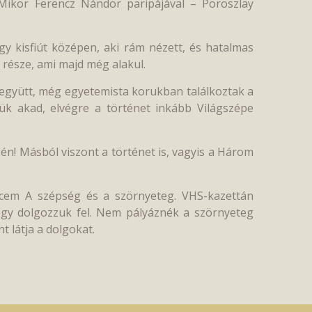
Mikor Ferencz Nándor paripájával – Poroszlay
gy kisfiút középen, aki rám nézett, és hatalmas
v része, ami majd még alakul.
 együtt, még egyetemista korukban találkoztak a
tük akad, elvégre a történet inkább Világszépe
én! Másból viszont a történet is, vagyis a Három
ncem A szépség és a szörnyeteg. VHS-kazettán
hogy dolgozzuk fel. Nem pályáznék a szörnyeteg
t látja a dolgokat.