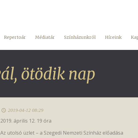
Repertoár
Médiatár
Színházunkról
Híreink
Kap
ál, ötödik nap
2019-04-12 08:29
2019. április 12. 19 óra
Az utolsó üzlet – a Szegedi Nemzeti Színház előadása