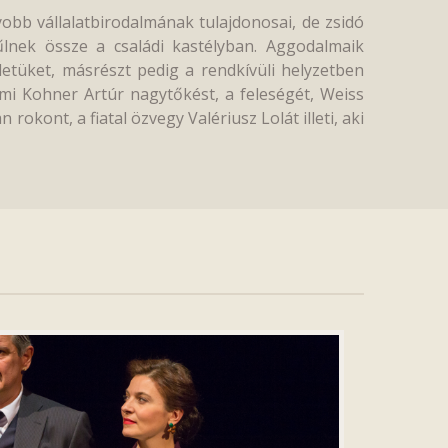
obb vállalatbirodalmának tulajdonosai, de zsidó
lnek össze a családi kastélyban. Aggodalmaik
etüket, másrészt pedig a rendkívüli helyzetben
mi Kohner Artúr nagytőkést, a feleségét, Weiss
 rokont, a fiatal özvegy Valériusz Lolát illeti, aki