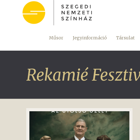
Műsor
Jegyinformáció
Társulat
Rekamié Fesztiv