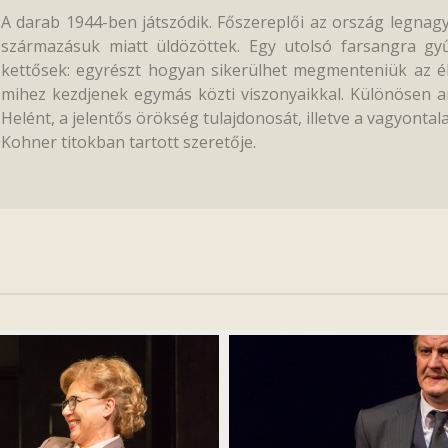
A darab 1944-ben játszódik. Főszereplői az ország legnagy
származásuk miatt üldözöttek. Egy utolsó farsangra gyű
kettősek: egyrészt hogyan sikerülhet megmenteniük az él
mihez kezdjenek egymás közti viszonyaikkal. Különösen a
Helént, a jelentős örökség tulajdonosát, illetve a vagyontalan
Kohner titokban tartott szeretője.