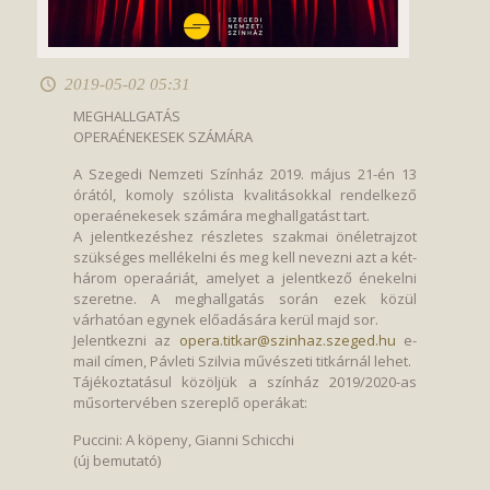
2019-05-02 05:31
MEGHALLGATÁS
OPERAÉNEKESEK SZÁMÁRA
A Szegedi Nemzeti Színház 2019. május 21-én 13
órától, komoly szólista kvalitásokkal rendelkező
operaénekesek számára meghallgatást tart.
A jelentkezéshez részletes szakmai önéletrajzot
szükséges mellékelni és meg kell nevezni azt a két-
három operaáriát, amelyet a jelentkező énekelni
szeretne. A meghallgatás során ezek közül
várhatóan egynek előadására kerül majd sor.
Jelentkezni az
opera.titkar@szinhaz.szeged.hu
e-
mail címen, Pávleti Szilvia művészeti titkárnál lehet.
Tájékoztatásul közöljük a színház 2019/2020-as
műsortervében szereplő operákat:
Puccini: A köpeny, Gianni Schicchi
(új bemutató)