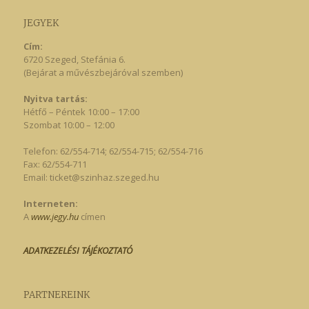
JEGYEK
Cím:
6720 Szeged, Stefánia 6.
(Bejárat a művészbejáróval szemben)
Nyitva tartás:
Hétfő – Péntek 10:00 – 17:00
Szombat 10:00 – 12:00
Telefon: 62/554-714; 62/554-715; 62/554-716
Fax: 62/554-711
Email:
ticket@szinhaz.szeged.hu
Interneten:
A
www.jegy.hu
címen
ADATKEZELÉSI TÁJÉKOZTATÓ
PARTNEREINK