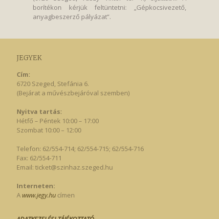
borítékon kérjük feltüntetni: „Gépkocsivezető,
anyagbeszerző pályázat”.
JEGYEK
Cím:
6720 Szeged, Stefánia 6.
(Bejárat a művészbejáróval szemben)
Nyitva tartás:
Hétfő – Péntek 10:00 – 17:00
Szombat 10:00 – 12:00
Telefon: 62/554-714; 62/554-715; 62/554-716
Fax: 62/554-711
Email:
ticket@szinhaz.szeged.hu
Interneten:
A
www.jegy.hu
címen