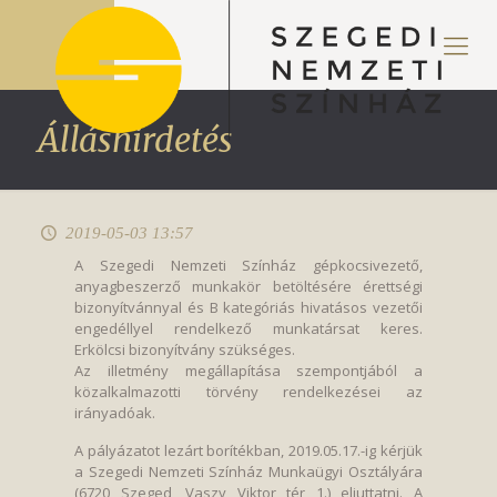
Álláshirdetés
2019-05-03 13:57
A Szegedi Nemzeti Színház gépkocsivezető,
anyagbeszerző munkakör betöltésére érettségi
bizonyítvánnyal és B kategóriás hivatásos vezetői
engedéllyel rendelkező munkatársat keres.
Erkölcsi bizonyítvány szükséges.
Az illetmény megállapítása szempontjából a
közalkalmazotti törvény rendelkezései az
irányadóak.
A pályázatot lezárt borítékban, 2019.05.17.-ig kérjük
a Szegedi Nemzeti Színház Munkaügyi Osztályára
(6720 Szeged, Vaszy Viktor tér 1.) eljuttatni. A