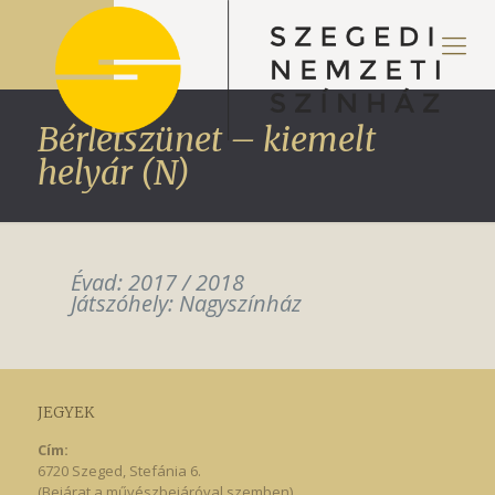
Bérletszünet – kiemelt
helyár (N)
Évad: 2017 / 2018
Játszóhely: Nagyszínház
JEGYEK
Cím:
6720 Szeged, Stefánia 6.
(Bejárat a művészbejáróval szemben)