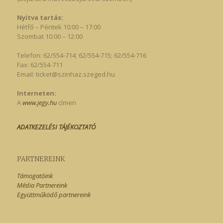
Nyitva tartás:
Hétfő – Péntek 10:00 – 17:00
Szombat 10:00 – 12:00
Telefon: 62/554-714; 62/554-715; 62/554-716
Fax: 62/554-711
Email:
ticket@szinhaz.szeged.hu
Interneten:
A
www.jegy.hu
címen
ADATKEZELÉSI TÁJÉKOZTATÓ
PARTNEREINK
Támogatóink
Média Partnereink
Együttműködő partnereink