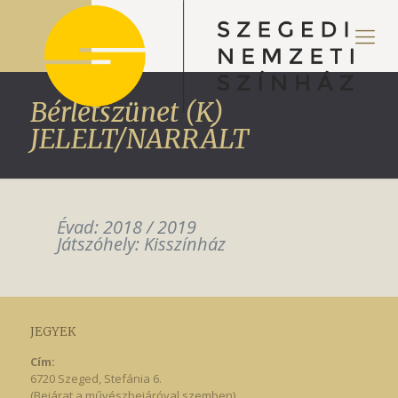
Bérletszünet (K)
JELELT/NARRÁLT
Évad: 2018 / 2019
Játszóhely: Kisszínház
JEGYEK
Cím:
6720 Szeged, Stefánia 6.
(Bejárat a művészbejáróval szemben)