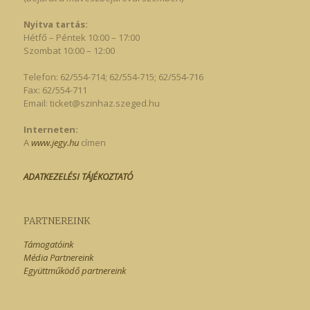
Nyitva tartás:
Hétfő – Péntek 10:00 – 17:00
Szombat 10:00 – 12:00
Telefon: 62/554-714; 62/554-715; 62/554-716
Fax: 62/554-711
Email:
ticket@szinhaz.szeged.hu
Interneten:
A
www.jegy.hu
címen
ADATKEZELÉSI TÁJÉKOZTATÓ
PARTNEREINK
Támogatóink
Média Partnereink
Együttműködő partnereink