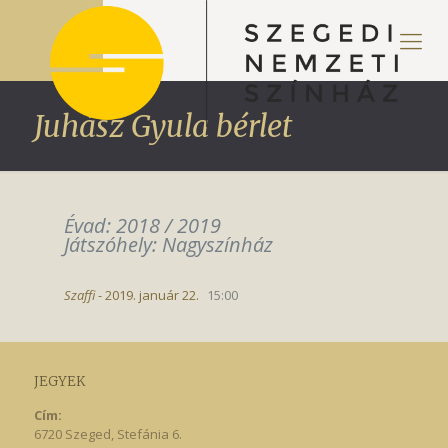
Juhász Gyula bérlet
Évad: 2018 / 2019
Játszóhely: Nagyszínház
Szaffi
- 2019. január 22.
15:00
JEGYEK
Cím:
6720 Szeged, Stefánia 6.