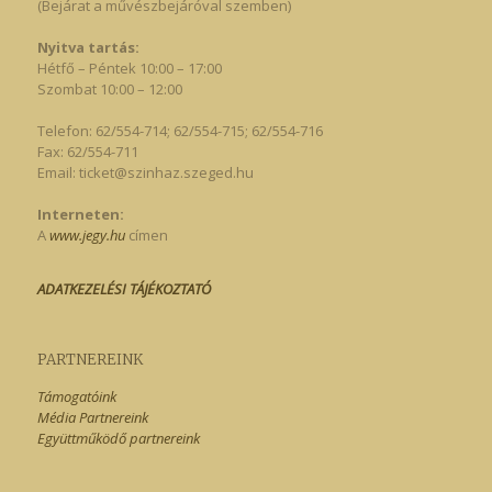
(Bejárat a művészbejáróval szemben)
Nyitva tartás:
Hétfő – Péntek 10:00 – 17:00
Szombat 10:00 – 12:00
Telefon: 62/554-714; 62/554-715; 62/554-716
Fax: 62/554-711
Email:
ticket@szinhaz.szeged.hu
Interneten:
A
www.jegy.hu
címen
ADATKEZELÉSI TÁJÉKOZTATÓ
PARTNEREINK
Támogatóink
Média Partnereink
Együttműködő partnereink