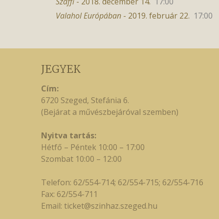
Szaffi
- 2018. december 14.
17:00
Valahol Európában
- 2019. február 22.
17:00
JEGYEK
Cím:
6720 Szeged, Stefánia 6.
(Bejárat a művészbejáróval szemben)
Nyitva tartás:
Hétfő – Péntek 10:00 – 17:00
Szombat 10:00 – 12:00
Telefon: 62/554-714; 62/554-715; 62/554-716
Fax: 62/554-711
Email:
ticket@szinhaz.szeged.hu