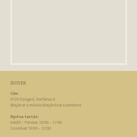
JEGYEK
Cím:
6720 Szeged, Stefánia 6.
(Bejárat a művészbejáróval szemben)
Nyitva tartás:
Hétfő – Péntek 10:00 – 17:00
Szombat 10:00 – 12:00