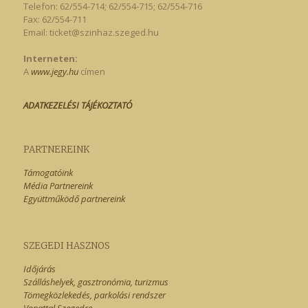
Telefon: 62/554-714; 62/554-715; 62/554-716
Fax: 62/554-711
Email:
ticket@szinhaz.szeged.hu
Interneten:
A
www.jegy.hu
címen
ADATKEZELÉSI TÁJÉKOZTATÓ
PARTNEREINK
Támogatóink
Média Partnereink
Együttműködő partnereink
SZEGEDI HASZNOS
Időjárás
Szálláshelyek, gasztronómia, turizmus
Tömegközlekedés, parkolási rendszer