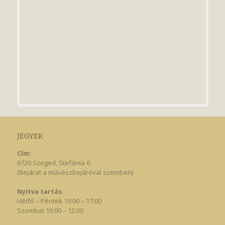
JEGYEK
Cím:
6720 Szeged, Stefánia 6.
(Bejárat a művészbejáróval szemben)
Nyitva tartás:
Hétfő – Péntek 10:00 – 17:00
Szombat 10:00 – 12:00