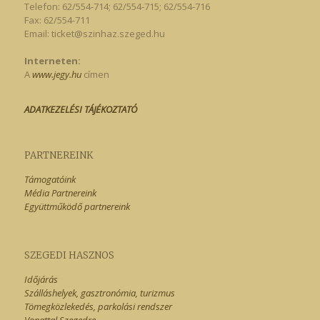
Telefon: 62/554-714; 62/554-715; 62/554-716
Fax: 62/554-711
Email:
ticket@szinhaz.szeged.hu
Interneten:
A
www.jegy.hu
címen
ADATKEZELÉSI TÁJÉKOZTATÓ
PARTNEREINK
Támogatóink
Média Partnereink
Együttműködő partnereink
SZEGEDI HASZNOS
Időjárás
Szálláshelyek, gasztronómia, turizmus
Tömegközlekedés, parkolási rendszer