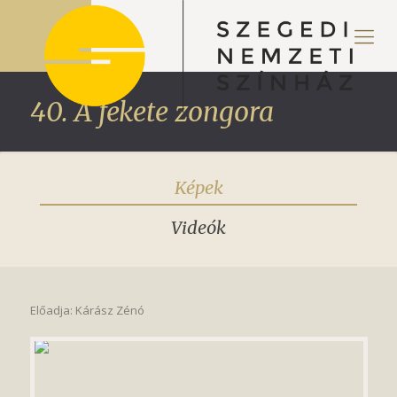
40. A fekete zongora
Képek
Videók
Előadja: Kárász Zénó