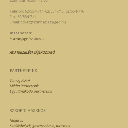
Szombat 10:00 – 12:00
Telefon: 62/554-714; 62/554-715; 62/554-716
Fax: 62/554-711
Email:
ticket@szinhaz.szeged.hu
Interneten:
A
www.jegy.hu
címen
ADATKEZELÉSI TÁJÉKOZTATÓ
PARTNEREINK
Támogatóink
Média Partnereink
Együttműködő partnereink
SZEGEDI HASZNOS
Időjárás
Szálláshelyek, gasztronómia, turizmus