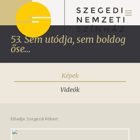
53. Sem utódja, sem boldog
őse…
Képek
Videók
Előadja: Szegezdi Róbert