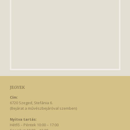
JEGYEK
Cím:
6720 Szeged, Stefánia 6.
(Bejárat a művészbejáróval szemben)
Nyitva tartás:
Hétfő – Péntek 10:00 – 17:00