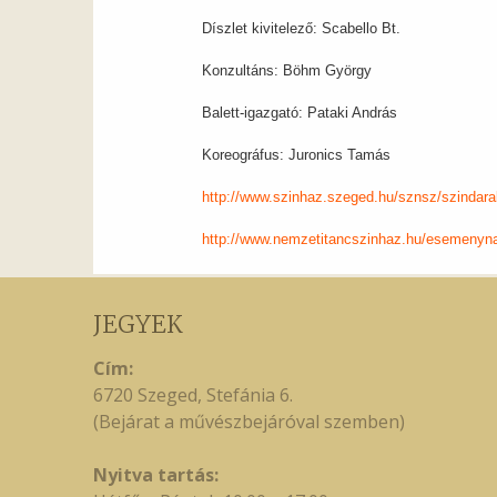
JEGYEK
Cím:
6720 Szeged, Stefánia 6.
(Bejárat a művészbejáróval szemben)
Nyitva tartás: