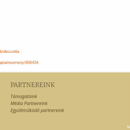
PARTNEREINK
Támogatóink
Média Partnereink
Együttműködő partnereink