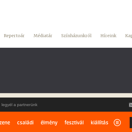
Repertoár
Médiatár
Színházunkról
Híreink
Kap