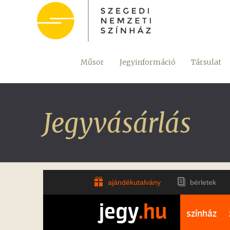
Műsor
Jegyinformáció
Társulat
Jegyvásárlás