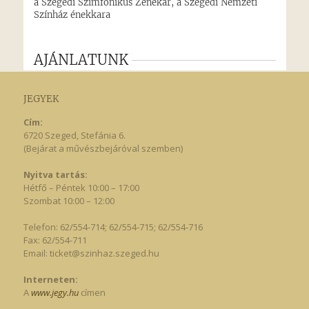
JEGYEK
Cím:
6720 Szeged, Stefánia 6.
(Bejárat a művészbejáróval szemben)
Nyitva tartás:
Hétfő – Péntek 10:00 – 17:00
Szombat 10:00 – 12:00
Telefon: 62/554-714; 62/554-715; 62/554-716
Fax: 62/554-711
Email:
ticket@szinhaz.szeged.hu
Interneten:
A
www.jegy.hu
címen