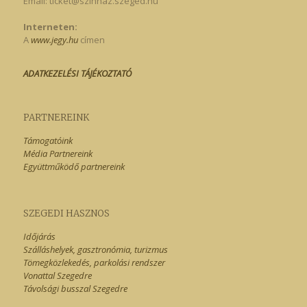
Email:
ticket@szinhaz.szeged.hu
Interneten:
A
www.jegy.hu
címen
ADATKEZELÉSI TÁJÉKOZTATÓ
PARTNEREINK
Támogatóink
Média Partnereink
Együttműködő partnereink
SZEGEDI HASZNOS
Időjárás
Szálláshelyek, gasztronómia, turizmus
Tömegközlekedés, parkolási rendszer
Vonattal Szegedre
Távolsági busszal Szegedre