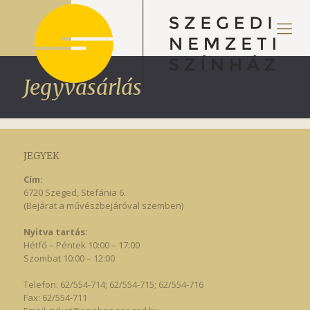
Jegyvásárlás
JEGYEK
Cím:
6720 Szeged, Stefánia 6.
(Bejárat a művészbejáróval szemben)
Nyitva tartás:
Hétfő – Péntek 10:00 – 17:00
Szombat 10:00 – 12:00
Telefon: 62/554-714; 62/554-715; 62/554-716
Fax: 62/554-711