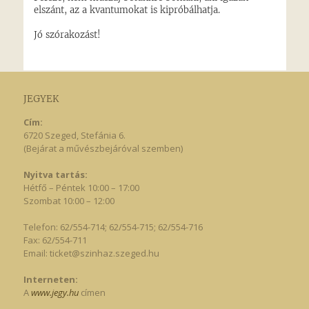
JEGYEK
Cím:
6720 Szeged, Stefánia 6.
(Bejárat a művészbejáróval szemben)
Nyitva tartás:
Hétfő – Péntek 10:00 – 17:00
Szombat 10:00 – 12:00
Telefon: 62/554-714; 62/554-715; 62/554-716
Fax: 62/554-711
Email:
ticket@szinhaz.szeged.hu
Interneten:
A
www.jegy.hu
címen