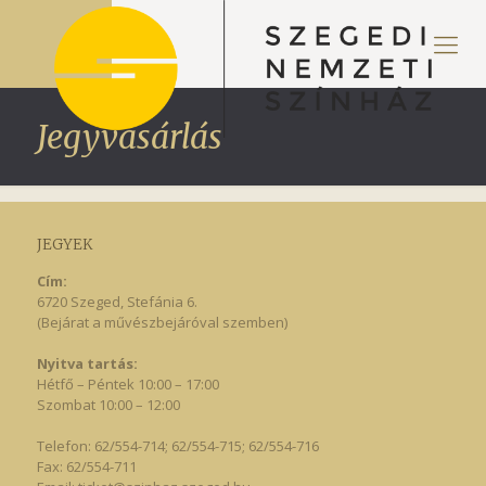
Jegyvásárlás
JEGYEK
Cím:
6720 Szeged, Stefánia 6.
(Bejárat a művészbejáróval szemben)
Nyitva tartás:
Hétfő – Péntek 10:00 – 17:00
Szombat 10:00 – 12:00
Telefon: 62/554-714; 62/554-715; 62/554-716
Fax: 62/554-711