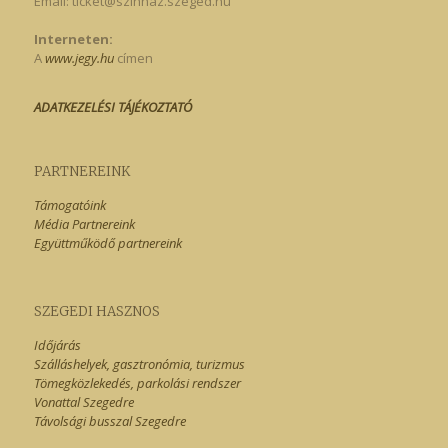
Email:
ticket@szinhaz.szeged.hu
Interneten:
A
www.jegy.hu
címen
ADATKEZELÉSI TÁJÉKOZTATÓ
PARTNEREINK
Támogatóink
Média Partnereink
Együttműködő partnereink
SZEGEDI HASZNOS
Időjárás
Szálláshelyek, gasztronómia, turizmus
Tömegközlekedés, parkolási rendszer
Vonattal Szegedre
Távolsági busszal Szegedre