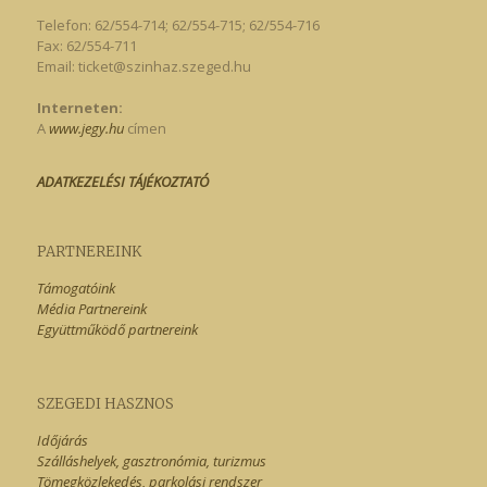
Telefon: 62/554-714; 62/554-715; 62/554-716
Fax: 62/554-711
Email:
ticket@szinhaz.szeged.hu
Interneten:
A
www.jegy.hu
címen
ADATKEZELÉSI TÁJÉKOZTATÓ
PARTNEREINK
Támogatóink
Média Partnereink
Együttműködő partnereink
SZEGEDI HASZNOS
Időjárás
Szálláshelyek, gasztronómia, turizmus
Tömegközlekedés, parkolási rendszer