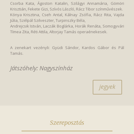
Csorba Kata, Ágoston Katalin, Szilágyi Annamária, Gömöri
Krisztián, Fekete Gizi, Szívós László, Rácz Tibor színművészek.
Kónya Krisztina, Cseh Antal, Kálnay Zsófia, Rácz Rita, Vajda
Júlia, Szélpál Szilveszter, Turpinszky Béla,
Andrejcsik István, Laczák Boglárka, Horák Renáta, Somogyvári
Tímea Zita, Réti Attila, Altorjay Tamás operaénekesek.
A zenekart vezényli: Gyüdi Sándor, Kardos Gábor és Pál
Tamás.
Játszóhely: Nagyszínház
jegyek
Szereposztás