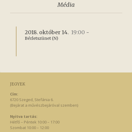
Média
2018. október 14.
19:00
-
Bérletszünet (N)
JEGYEK
Cím:
6720 Szeged, Stefánia 6.
(Bejárat a művészbejáróval szemben)
Nyitva tartás:
Hétfő – Péntek 10:00 – 17:00
Szombat 10:00 – 12:00