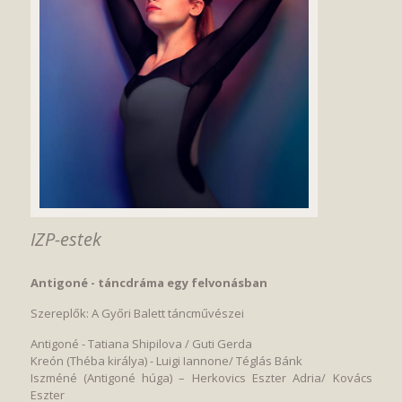
IZP-estek
Antigoné - táncdráma egy felvonásban
Szereplők: A Győri Balett táncművészei
Antigoné - Tatiana Shipilova / Guti Gerda
Kreón (Théba királya) - Luigi Iannone/ Téglás Bánk
Iszméné (Antigoné húga) – Herkovics Eszter Adria/ Kovács
Eszter