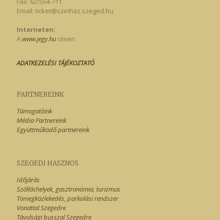
Fax: 62/554-711
Email:
ticket@szinhaz.szeged.hu
Interneten:
A
www.jegy.hu
címen
ADATKEZELÉSI TÁJÉKOZTATÓ
PARTNEREINK
Támogatóink
Média Partnereink
Együttműködő partnereink
SZEGEDI HASZNOS
Időjárás
Szálláshelyek, gasztronómia, turizmus
Tömegközlekedés, parkolási rendszer
Vonattal Szegedre
Távolsági busszal Szegedre