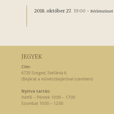
2018. október 27.
19:00
-
Bérletszünet 
JEGYEK
Cím:
6720 Szeged, Stefánia 6.
(Bejárat a művészbejáróval szemben)
Nyitva tartás:
Hétfő – Péntek 10:00 – 17:00
Szombat 10:00 – 12:00