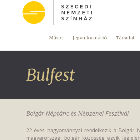
Műsor
Jegyinformáció
Társulat
Bulfest
Bolgár Néptánc és Népzenei Fesztivál
22 éves hagyománnyal rendelkezik a Bolgár Né
magyarországi bolgár közösség egyik legjelen