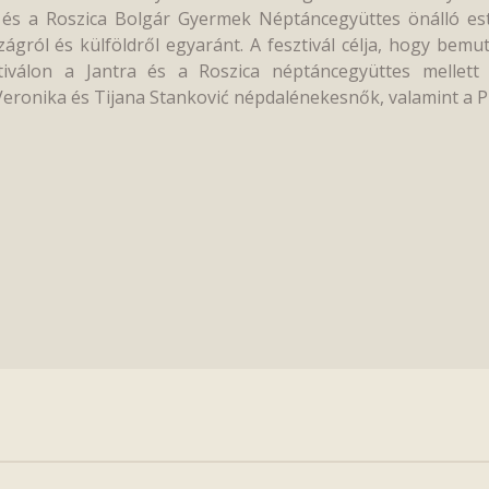
 és a Roszica Bolgár Gyermek Néptáncegyüttes önálló est
ról és külföldről egyaránt. A fesztivál célja, hogy bemu
iválon a Jantra és a Roszica néptáncegyüttes mellett
eronika és Tijana Stanković népdalénekesnők, valamint a Pr