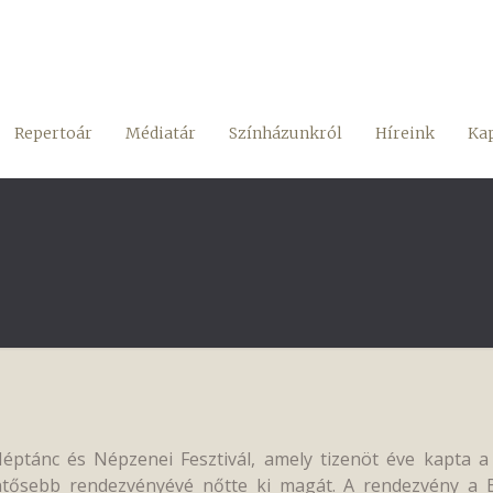
Repertoár
Médiatár
Színházunkról
Híreink
Kap
ptánc és Népzenei Fesztivál, amely tizenöt éve kapta a
tősebb rendezvényévé nőtte ki magát. A rendezvény a Bo