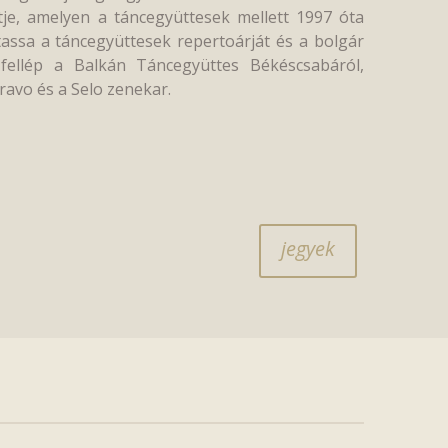
je, amelyen a táncegyüttesek mellett 1997 óta
tassa a táncegyüttesek repertoárját és a bolgár
 fellép a Balkán Táncegyüttes Békéscsabáról,
avo és a Selo zenekar.
jegyek