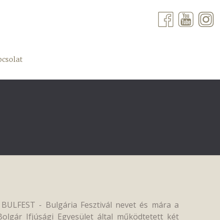
csolat
 BULFEST - Bulgária Fesztivál nevet és mára a
lgár Ifjúsági Egyesület által működtetett két