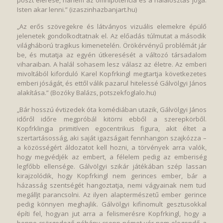
poszt elérése, hanem az omnipotencia és a halálosztás joga.
Isten akar lenni.” (izaszinhazbanjart.hu)
„Az erős szövegekre és látványos vizuális elemekre épülő
jelenetek gondolkodtatnak el. Az előadás túlmutat a második
világháború tragikus kimenetelén. Örökérvényű problémát jár
be, és mutatja az egyén útkeresését a változó társadalom
viharaiban. A halál sohasem lesz válasz az életre. Az emberi
mivoltából kiforduló Karel Kopfrkingl megtartja következetes
emberi jóságát, és ettől válik pazarul hitelessé Gálvölgyi János
alakítása.” (Bozóky Balázs, potszekfoglalo.hu)
„Bár hosszú évtizedek óta komédiában utazik, Gálvölgyi János
időről időre megpróbál kitörni ebből a szerepkörből.
Kopfrklingja primitíven egocentrikus figura, akit éltet a
szertartásosság, aki saját igazságait fennhangon szajkózza –
a közösségért áldozatot kell hozni, a törvények arra valók,
hogy megvédjék az embert, a félelem pedig az emberiség
legfőbb ellensége. Gálvölgyi szikár játékában szép lassan
kirajzolódik, hogy Kopfrkingl nem gerinces ember, bár a
házasság szentségét hangoztatja, nemi vágyainak nem tud
megálljt parancsolni. Az ilyen alaptermészetű ember gerince
pedig könnyen meghajlik. Gálvölgyi kifinomult gesztusokkal
építi fel, hogyan jut arra a felismerésre Kopfrkingl, hogy a