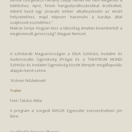
benne csörgedező néhány csepp német vér nem elegendő a
túléléshez. Apró, finom hangsúlyváltozásokkal érzékelteti,
miként kezd egy jóravaló ember alkalmazkodni az elvárt
helyzetekhez, majd teljesen hasonulni a barátja által
szajkózott eszmékhez.”
Makrai Sonja: Hogyan lesz a látszólag ártatlan kisemberből a
megtestesült gonoszság?, Magyar Nemzet
A színdarab Magyarországon a DILIA Színházi, Irodalmi és
Audiovizuális Ügynökség (Prága) és a THEATRUM MUNDI
Színházi és Irodalmi Ügynökség között létrejött megállapodás
alapján kerül színre.
16 éven felülieknek!
Trailer
Fotó: Takács Attila
A program a szegedi MASZK Egyesület szervezésében jön
létre.
Az előadás hossza: 95 perc