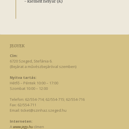
- kiemelt helyár (K)
JEGYEK
Cím:
6720 Szeged, Stefánia 6.
(Bejárat a művészbejáróval szemben)
Nyitva tartás:
Hétfő – Péntek 10:00 – 17:00
Szombat 10:00 – 12:00
Telefon: 62/554-714; 62/554-715; 62/554-716
Fax: 62/554-711
Email:
ticket@szinhaz.szeged.hu
Interneten:
A
www.jegy.hu
címen