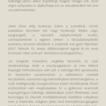
Gálvölgyi János akkor Kopfrkingl magyar hangja volt, most
végre színpadon is eljátszhatja ezt az aktualitásából mit sem
vesztett történetet.
„Nem lehet elég óvatosan bánni a szavakkal, ennek
tudatában skiccelem ide: nagy horderejű, életbe vágó,
megrengető, a bensőnk mélyén/mélyét tisztító,
színháztörténeti s egyben ember- s társadalomjobbító
esemény részesei lehettünk a csütörtök esti győri főpróbán
(2017. február 9.), amely időtlenségével együtt itt és most
érvényes. Hitet, erőt ad.” (teremtuccse.blogspot.hu.)
„Az öregedő, korpulens, negédes beszédű, és csak
rendezettsége miatt a viszolyogtatáson át nem billenő
kispolgár felfreskózása után jött a Gálvölgyi-féle aprómunka
és kismesteri ecsetvonások: a milliméterre ismételt
mozdulatok, a precízen egy tartományban tartott hangtónus, a
szűk intelligenciájú kisegzisztencia belső vívódásainak finom
eszközökkel való megmutatása. Ez a gyilkossá avanzsált
kispolgárfigura Gálvölgyi alakításában azért félelmetes, mert
becsvágya és képzelt rendeltetésének betöltése valójában
nem a materiális világban jelen levő krematórium-igazgatói