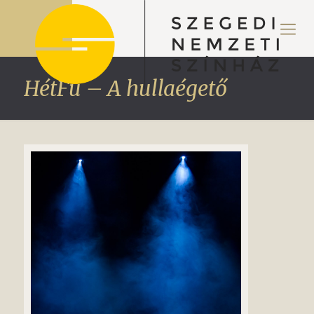
HétFü – A hullaégető