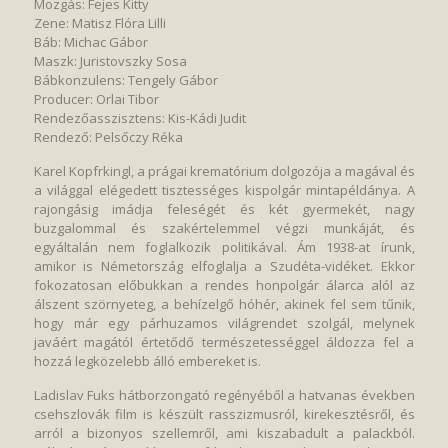
Mozgás: Fejes Kitty
Zene: Matisz Flóra Lilli
Báb: Michac Gábor
Maszk: Juristovszky Sosa
Bábkonzulens: Tengely Gábor
Producer: Orlai Tibor
Rendezőasszisztens: Kis-Kádi Judit
Rendező: Pelsőczy Réka
Karel Kopfrkingl, a prágai krematórium dolgozója a magával és
a világgal elégedett tisztességes kispolgár mintapéldánya. A
rajongásig imádja feleségét és két gyermekét, nagy
buzgalommal és szakértelemmel végzi munkáját, és
egyáltalán nem foglalkozik politikával. Ám 1938-at írunk,
amikor is Németország elfoglalja a Szudéta-vidéket. Ekkor
fokozatosan előbukkan a rendes honpolgár álarca alól az
álszent szörnyeteg, a behízelgő hóhér, akinek fel sem tűnik,
hogy már egy párhuzamos világrendet szolgál, melynek
javáért magától értetődő természetességgel áldozza fel a
hozzá legközelebb álló embereket is.
Ladislav Fuks hátborzongató regényéből a hatvanas években
csehszlovák film is készült rasszizmusról, kirekesztésről, és
arról a bizonyos szellemről, ami kiszabadult a palackból.