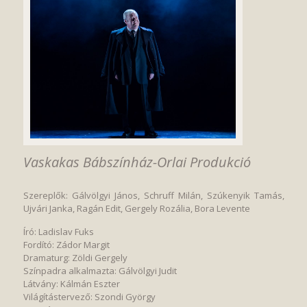
Vaskakas Bábszínház-Orlai Produkció
Szereplők: Gálvölgyi János, Schruff Milán, Szúkenyik Tamás,
Ujvári Janka, Ragán Edit, Gergely Rozália, Bora Levente
Író: Ladislav Fuks
Fordító: Zádor Margit
Dramaturg: Zöldi Gergely
Színpadra alkalmazta: Gálvölgyi Judit
Látvány: Kálmán Eszter
Világítástervező: Szondi György