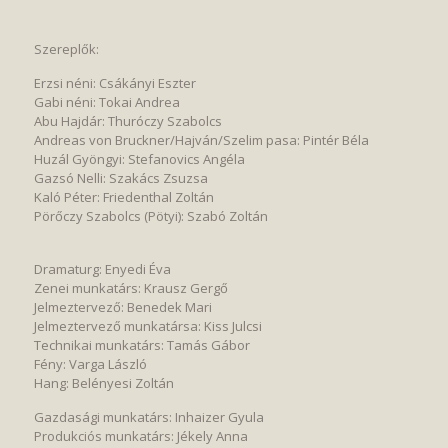
Szereplők:
Erzsi néni: Csákányi Eszter
Gabi néni: Tokai Andrea
Abu Hajdár: Thuróczy Szabolcs
Andreas von Bruckner/Hajván/Szelim pasa: Pintér Béla
Huzál Gyöngyi: Stefanovics Angéla
Gazsó Nelli: Szakács Zsuzsa
Kaló Péter: Friedenthal Zoltán
Pörőczy Szabolcs (Pötyi): Szabó Zoltán
Dramaturg: Enyedi Éva
Zenei munkatárs: Krausz Gergő
Jelmeztervező: Benedek Mari
Jelmeztervező munkatársa: Kiss Julcsi
Technikai munkatárs: Tamás Gábor
Fény: Varga László
Hang: Belényesi Zoltán
Gazdasági munkatárs: Inhaizer Gyula
Produkciós munkatárs: Jékely Anna