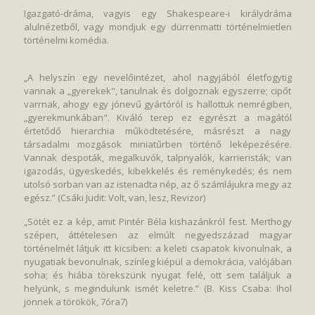
Igazgató-dráma, vagyis egy Shakespeare-i királydráma
alulnézetből, vagy mondjuk egy dürrenmatti történelmietlen
történelmi komédia.
„A helyszín egy nevelőintézet, ahol nagyjából életfogytig
vannak a „gyerekek", tanulnak és dolgoznak egyszerre; cipőt
varrnak, ahogy egy jónevű gyártóról is hallottuk nemrégiben,
„gyerekmunkában". Kiváló terep ez egyrészt a magától
értetődő hierarchia működtetésére, másrészt a nagy
társadalmi mozgások miniatűrben történő leképezésére.
Vannak despoták, megalkuvók, talpnyalók, karrieristák; van
igazodás, ügyeskedés, kibekkelés és reménykedés; és nem
utolsó sorban van az istenadta nép, az ő számlájukra megy az
egész.” (Csáki Judit: Volt, van, lesz, Revizor)
„Sötét ez a kép, amit Pintér Béla kishazánkról fest. Merthogy
szépen, áttételesen az elmúlt negyedszázad magyar
történelmét látjuk itt kicsiben: a keleti csapatok kivonulnak, a
nyugatiak bevonulnak, színleg kiépül a demokrácia, valójában
soha; és hiába törekszünk nyugat felé, ott sem találjuk a
helyünk, s megindulunk ismét keletre.” (B. Kiss Csaba: Ihol
jönnek a törökök, 7óra7)