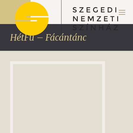
HétFü – Fácántánc