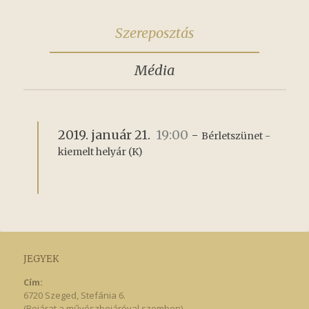
Szereposztás
Média
2019. január 21.
19:00
-
Bérletszünet - 
kiemelt helyár (K)
JEGYEK
Cím:
6720 Szeged, Stefánia 6.
(Bejárat a művészbejáróval szemben)