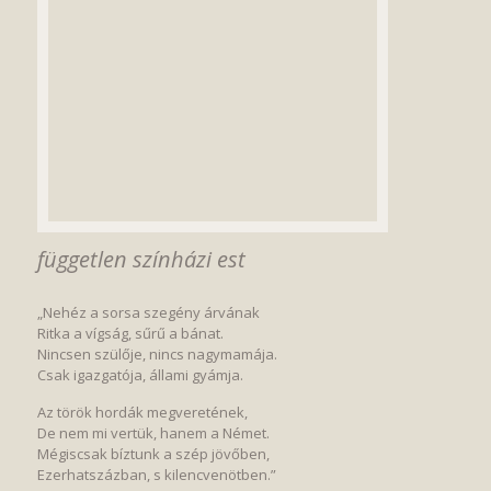
független színházi est
„Nehéz a sorsa szegény árvának
Ritka a vígság, sűrű a bánat.
Nincsen szülője, nincs nagymamája.
Csak igazgatója, állami gyámja.
Az török hordák megveretének,
De nem mi vertük, hanem a Német.
Mégiscsak bíztunk a szép jövőben,
Ezerhatszázban, s kilencvenötben.”