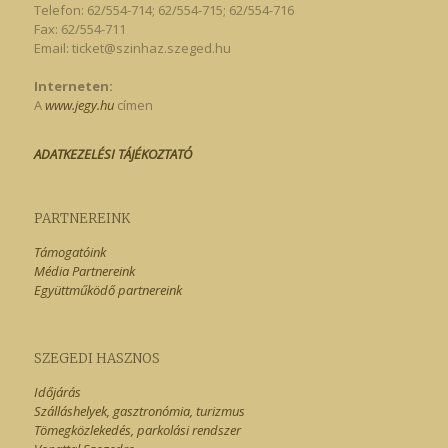
Telefon: 62/554-714; 62/554-715; 62/554-716
Fax: 62/554-711
Email:
ticket@szinhaz.szeged.hu
Interneten:
A
www.jegy.hu
címen
ADATKEZELÉSI TÁJÉKOZTATÓ
PARTNEREINK
Támogatóink
Média Partnereink
Együttműködő partnereink
SZEGEDI HASZNOS
Időjárás
Szálláshelyek, gasztronómia, turizmus
Tömegközlekedés, parkolási rendszer