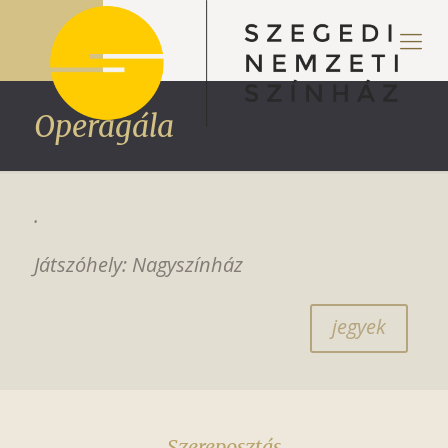
Operagála
.
Játszóhely: Nagyszínház
jegyek
Szereposztás