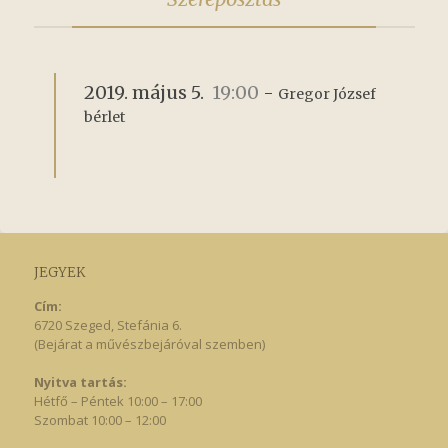
2019. május 5.
19:00
-
Gregor József 
bérlet
JEGYEK
Cím:
6720 Szeged, Stefánia 6.
(Bejárat a művészbejáróval szemben)
Nyitva tartás:
Hétfő – Péntek 10:00 – 17:00
Szombat 10:00 – 12:00