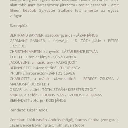
alatt több mint hatszázszor játszotta Barnier szerepét – amit
filmen később Sylvester Stallone tett ismertté az egész
világon.
Szereplők:
BERTRAND BARNIER, szappangyáros - LÁZÁR JÁNOS
GERMAINE BARNIER, a felesége - D. TÓTH JÚLIA / PÉTER
ERZSÉBET
CHRISTIAN MARTIN, könyvelő - LÁZÁR BENCE ISTVÁN
COLETTE, Barnier lánya - KÓSZÓ ANITA
JACQUELINE, a másik lány - VASAS JUDIT
BERNADETTE, házvezetőnő - FÜLÖP KATA
PHILIPPE, kiropraktőr - BARTOS CSABA
CHARLOTTE, a másik házvezetőnő - BERECZ ZSUZSA /
MALMOSNÉ BORSI EDIT
OSCAR, aki eltűnt - TÓTH ISTVÁN / KISPÉTER ZSOLT
NYIKITA, a sofőr - FEDOR ISTVÁN / SZOBOSZLAI TAMÁS
BERNADETT sofőrje - KOIS JÁNOS
Rendező: Lázár János
Zenekar: Földi István András (bőgő), Bartos Csaba (zongora),
Lázár Bence István (gitár), Tóth István (dob)