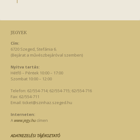
JEGYEK
Cím:
6720 Szeged, Stefánia 6.
(Bejárat a művészbejáróval szemben)
Nyitva tartás:
Hétfő – Péntek 10:00 – 17:00
Szombat 10:00 – 12:00
Telefon: 62/554-714; 62/554-715; 62/554-716
Fax: 62/554-711
Email:
ticket@szinhaz.szeged.hu
Interneten:
A
www.jegy.hu
címen
ADATKEZELÉSI TÁJÉKOZTATÓ