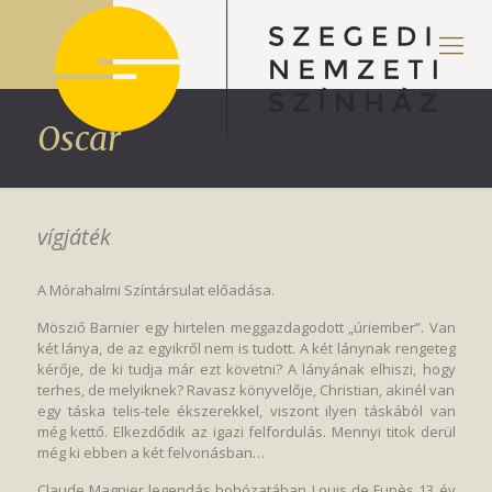
Oscar
vígjáték
A Mórahalmi Színtársulat előadása.
Mösziő Barnier egy hirtelen meggazdagodott „úriember”. Van
két lánya, de az egyikről nem is tudott. A két lánynak rengeteg
kérője, de ki tudja már ezt követni? A lányának elhiszi, hogy
terhes, de melyiknek? Ravasz könyvelője, Christian, akinél van
egy táska telis-tele ékszerekkel, viszont ilyen táskából van
még kettő. Elkezdődik az igazi felfordulás. Mennyi titok derül
még ki ebben a két felvonásban…
Claude Magnier legendás bohózatában Louis de Funès 13 év