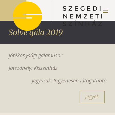
Solve gála 2019
jótékonysági gálaműsor
Játszóhely: Kisszínház
Jegyárak: Ingyenesen látogatható
jegyek