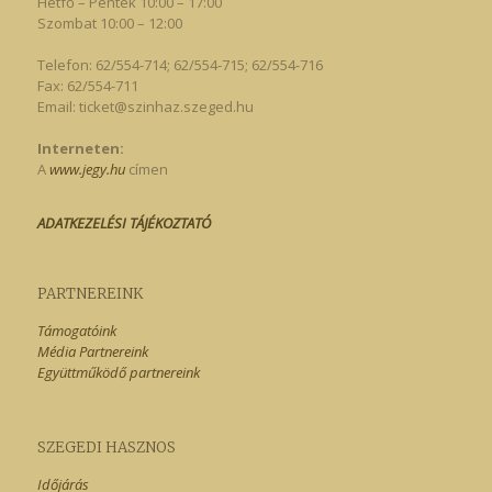
Hétfő – Péntek 10:00 – 17:00
Szombat 10:00 – 12:00
Telefon: 62/554-714; 62/554-715; 62/554-716
Fax: 62/554-711
Email:
ticket@szinhaz.szeged.hu
Interneten:
A
www.jegy.hu
címen
ADATKEZELÉSI TÁJÉKOZTATÓ
PARTNEREINK
Támogatóink
Média Partnereink
Együttműködő partnereink
SZEGEDI HASZNOS
Időjárás