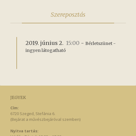
Szereposztás
2019. június 2.
15:00
-
Bérletszünet - 
ingyen látogatható
JEGYEK
Cím:
6720 Szeged, Stefánia 6.
(Bejárat a művészbejáróval szemben)
Nyitva tartás: