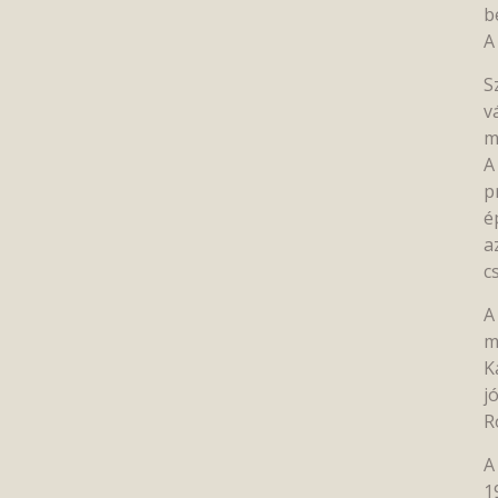
b
A
S
v
m
A
p
é
a
c
A
m
K
j
R
A
1