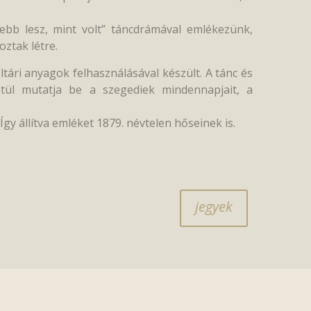
zebb lesz, mint volt” táncdrámával emlékezünk,
ztak létre.
ltári anyagok felhasználásával készült. A tánc és
tül mutatja be a szegediek mindennapjait, a
Így állítva emléket 1879. névtelen hőseinek is.
jegyek