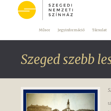
Műsor
Jegyinformáció
Társulat
Szeged szebb les
S
t