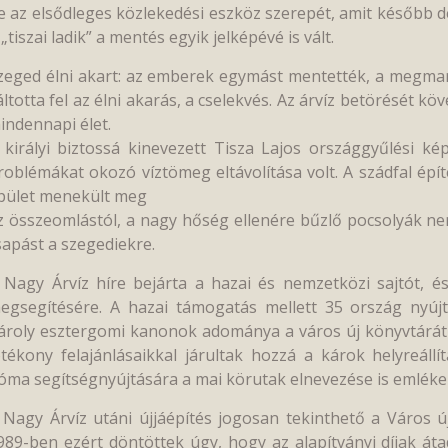
e az elsődleges közlekedési eszköz szerepét, amit később de
 „tiszai ladik” a mentés egyik jelképévé is vált.
zeged élni akart: az emberek egymást mentették, a megmara
áltotta fel az élni akarás, a cselekvés. Az árvíz betörését k
indennapi élet.
 királyi biztossá kinevezett Tisza Lajos országgyűlési ké
roblémákat okozó víztömeg eltávolítása volt. A szádfal épí
pület menekült meg
z összeomlástól, a nagy hőség ellenére bűzlő pocsolyák n
sapást a szegediekre.
 Nagy Árvíz híre bejárta a hazai és nemzetközi sajtót, és
egsegítésére. A hazai támogatás mellett 35 ország nyújt
ároly esztergomi kanonok adománya a város új könyvtárát
ótékony felajánlásaikkal járultak hozzá a károk helyreállí
óma segítségnyújtására a mai körutak elnevezése is emlékez
 Nagy Árvíz utáni újjáépítés jogosan tekinthető a Város új
989-ben ezért döntöttek úgy, hogy az alapítványi díjak át