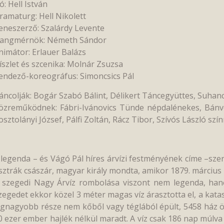
ró: Hell István
ramaturg: Hell Nikolett
eneszerző: Szalárdy Levente
angmérnök: Németh Sándor
nimátor: Erlauer Balázs
íszlet és szcenika: Molnár Zsuzsa
endező-koreográfus: Simoncsics Pál
áncolják: Bogár Szabó Bálint, Délikert Táncegyüttes, Suhan
özreműködnek: Fábri-Ivánovics Tünde népdalénekes, Bánvö
osztolányi József, Pálfi Zoltán, Rácz Tibor, Szívós László sz
 legenda – és Vágó Pál híres árvízi festményének címe –szer
sztrák császár, magyar király mondta, amikor 1879. március 
 szegedi Nagy Árvíz rombolása viszont nem legenda, han
zegedet ekkor közel 3 méter magas víz árasztotta el, a kata
egnagyobb része nem kőből vagy téglából épült, 5458 ház öss
0 ezer ember hajlék nélkül maradt. A víz csak 186 nap múlva 