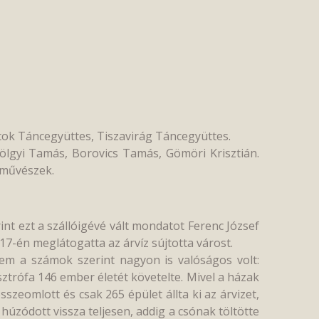
cok Táncegyüttes, Tiszavirág Táncegyüttes.
lgyi Tamás, Borovics Tamás, Gömöri Krisztián.
ínművészek.
int ezt a szállóigévé vált mondatot Ferenc József
17-én meglátogatta az árvíz sújtotta várost.
em a számok szerint nagyon is valóságos volt:
sztrófa 146 ember életét követelte. Mivel a házak
zeomlott és csak 265 épület állta ki az árvizet,
húzódott vissza teljesen, addig a csónak töltötte