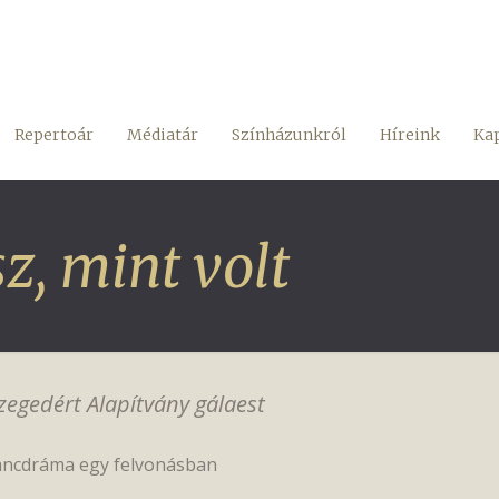
Repertoár
Médiatár
Színházunkról
Híreink
Kap
z, mint volt
zegedért Alapítvány gálaest
áncdráma egy felvonásban