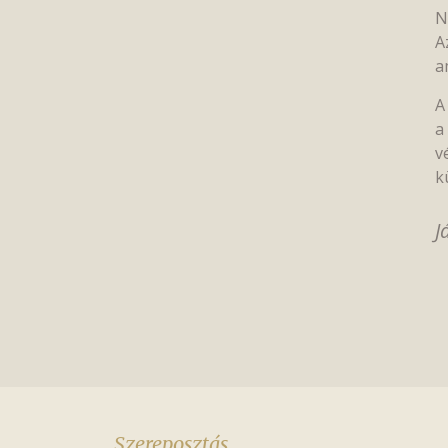
N
A
a
A
a
v
k
J
Szereposztás