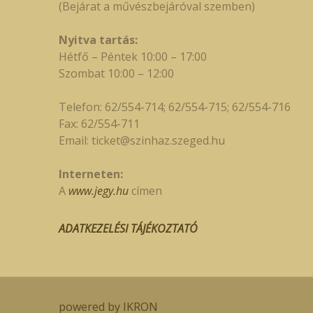
(Bejárat a művészbejáróval szemben)
Nyitva tartás:
Hétfő – Péntek 10:00 – 17:00
Szombat 10:00 – 12:00
Telefon: 62/554-714; 62/554-715; 62/554-716
Fax: 62/554-711
Email:
ticket@szinhaz.szeged.hu
Interneten:
A
www.jegy.hu
címen
ADATKEZELÉSI TÁJÉKOZTATÓ
powered by IKRON