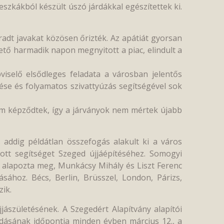
szkákból készült úszó járdákkal egészítettek ki.
dt javakat közösen őrizték. Az apátiát gyorsan
övető harmadik napon megnyitott a piac, elindult a
pviselő elsődleges feladata a városban jelentős
tése és folyamatos szivattyúzás segítségével sok
em képződtek, így a járványok nem mértek újabb
 addig példátlan összefogás alakult ki a város
ott segítséget Szeged újjáépítéséhez. Somogyi
 alapozta meg, Munkácsy Mihály és Liszt Ferenc
tásához. Bécs, Berlin, Brüsszel, London, Párizs,
ik.
jászületésének. A Szegedért Alapítvány alapítói
adásának időpontja minden évben március 12., a