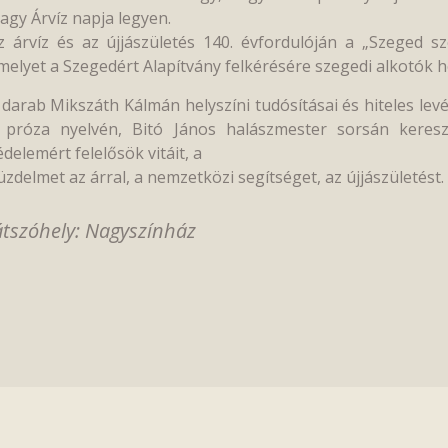
agy Árvíz napja legyen.
z árvíz és az újjászületés 140. évfordulóján a „Szeged s
melyet a Szegedért Alapítvány felkérésére szegedi alkotók ho
 darab Mikszáth Kálmán helyszíni tudósításai és hiteles levé
 próza nyelvén, Bitó János halászmester sorsán keresz
édelemért felelősök vitáit, a
üzdelmet az árral, a nemzetközi segítséget, az újjászületést. 
átszóhely: Nagyszínház