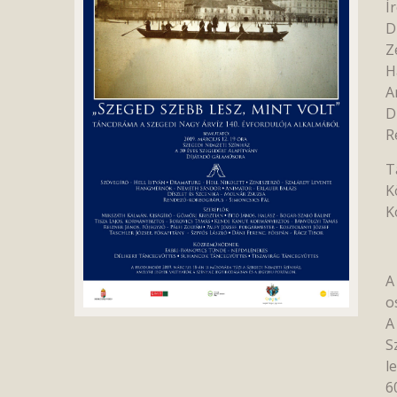
Í
D
Z
H
A
D
R
T
K
K
A
o
A
S
l
6