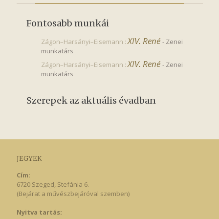
Fontosabb munkái
XIV. René
Zágon–Harsányi–Eisemann :
-
Zenei
munkatárs
XIV. René
Zágon–Harsányi–Eisemann :
-
Zenei
munkatárs
Szerepek az aktuális évadban
JEGYEK
Cím:
6720 Szeged, Stefánia 6.
(Bejárat a művészbejáróval szemben)
Nyitva tartás: