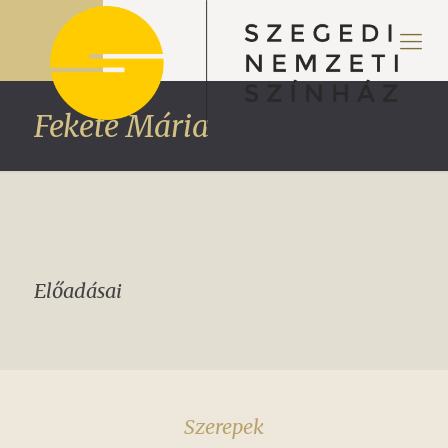
Fekete Mária
Előadásai
Szerepek