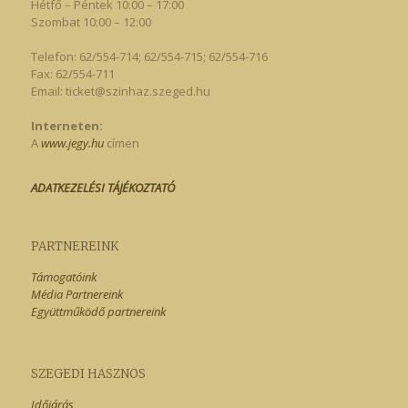
Hétfő – Péntek 10:00 – 17:00
Szombat 10:00 – 12:00
Telefon: 62/554-714; 62/554-715; 62/554-716
Fax: 62/554-711
Email:
ticket@szinhaz.szeged.hu
Interneten:
A
www.jegy.hu
címen
ADATKEZELÉSI TÁJÉKOZTATÓ
PARTNEREINK
Támogatóink
Média Partnereink
Együttműködő partnereink
SZEGEDI HASZNOS
Időjárás