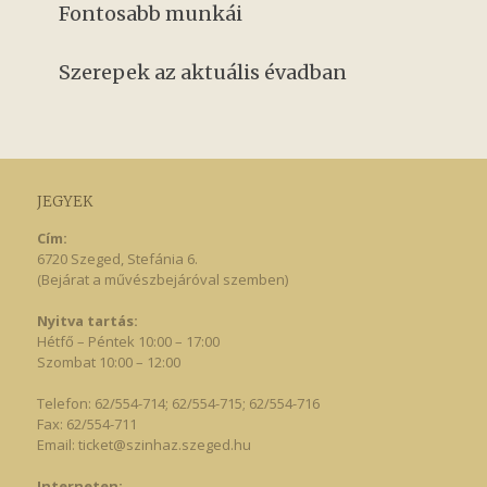
Fontosabb munkái
Szerepek az aktuális évadban
JEGYEK
Cím:
6720 Szeged, Stefánia 6.
(Bejárat a művészbejáróval szemben)
Nyitva tartás:
Hétfő – Péntek 10:00 – 17:00
Szombat 10:00 – 12:00
Telefon: 62/554-714; 62/554-715; 62/554-716
Fax: 62/554-711
Email:
ticket@szinhaz.szeged.hu
Interneten: