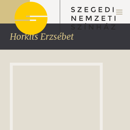
Horkits Erzsébet