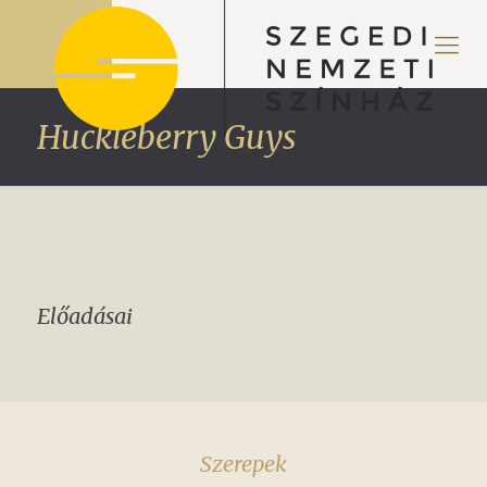
Huckleberry Guys
Előadásai
Szerepek