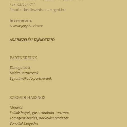
Fax: 62/554-711
Email:
ticket@szinhaz.szeged.hu
Interneten:
A
www.jegy.hu
címen
ADATKEZELÉSI TÁJÉKOZTATÓ
PARTNEREINK
Támogatóink
Média Partnereink
Együttműködő partnereink
SZEGEDI HASZNOS
Időjárás
Szálláshelyek, gasztronómia, turizmus
Tömegközlekedés, parkolási rendszer
Vonattal Szegedre