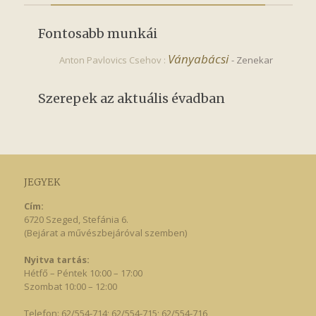
Fontosabb munkái
Ványabácsi
Anton Pavlovics Csehov :
-
Zenekar
Szerepek az aktuális évadban
JEGYEK
Cím:
6720 Szeged, Stefánia 6.
(Bejárat a művészbejáróval szemben)
Nyitva tartás:
Hétfő – Péntek 10:00 – 17:00
Szombat 10:00 – 12:00
Telefon: 62/554-714; 62/554-715; 62/554-716