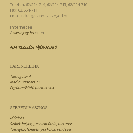
Telefon: 62/554-714; 62/554-715; 62/554-716
Fax: 62/554-711
Email:
ticket@szinhaz.szeged.hu
Interneten:
A
www.jegy.hu
címen
ADATKEZELÉSI TÁJÉKOZTATÓ
PARTNEREINK
Támogatóink
Média Partnereink
Együttműködő partnereink
SZEGEDI HASZNOS
Időjárás
Szálláshelyek, gasztronómia, turizmus
Tömegközlekedés, parkolási rendszer