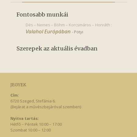
Fontosabb munkái
Dés – Nemes – Böhm – Korcsmáros – Horváth :
Valahol Európában
-
Pötyi
Szerepek az aktuális évadban
JEGYEK
Cím:
6720 Szeged, Stefánia 6.
(Bejárat a művészbejáróval szemben)
Nyitva tartás:
Hétfő – Péntek 10:00 – 17:00
Szombat 10:00 – 12:00