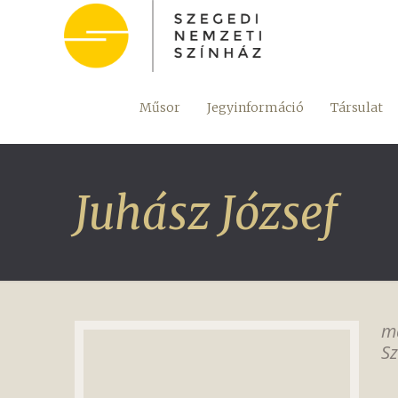
Műsor
Jegyinformáció
Társulat
Juhász József
m
Sz