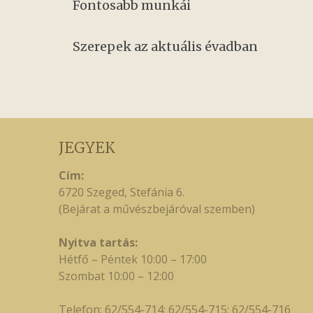
Fontosabb munkái
Szerepek az aktuális évadban
JEGYEK
Cím:
6720 Szeged, Stefánia 6.
(Bejárat a művészbejáróval szemben)
Nyitva tartás:
Hétfő – Péntek 10:00 – 17:00
Szombat 10:00 – 12:00
Telefon: 62/554-714; 62/554-715; 62/554-716