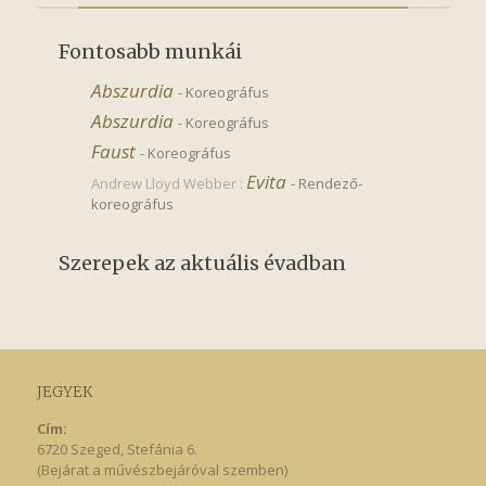
Fontosabb munkái
Abszurdia
-
Koreográfus
Abszurdia
-
Koreográfus
Faust
-
Koreográfus
Evita
Andrew Lloyd Webber :
-
Rendező-
koreográfus
Szerepek az aktuális évadban
JEGYEK
Cím:
6720 Szeged, Stefánia 6.
(Bejárat a művészbejáróval szemben)