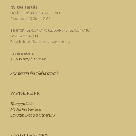
Nyitva tartás:
Hétfő – Péntek 10:00 – 17:00
Szombat 10:00 – 12:00
Telefon: 62/554-714; 62/554-715; 62/554-716
Fax: 62/554-711
Email:
ticket@szinhaz.szeged.hu
Interneten:
A
www.jegy.hu
címen
ADATKEZELÉSI TÁJÉKOZTATÓ
PARTNEREINK
Támogatóink
Média Partnereink
Együttműködő partnereink
SZEGEDI HASZNOS