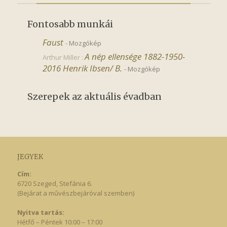
Fontosabb munkái
Faust
-
Mozgókép
A nép ellensége 1882-1950-
Arthur Miller :
2016 Henrik Ibsen/ B.
-
Mozgókép
Szerepek az aktuális évadban
JEGYEK
Cím:
6720 Szeged, Stefánia 6.
(Bejárat a művészbejáróval szemben)
Nyitva tartás:
Hétfő – Péntek 10:00 – 17:00