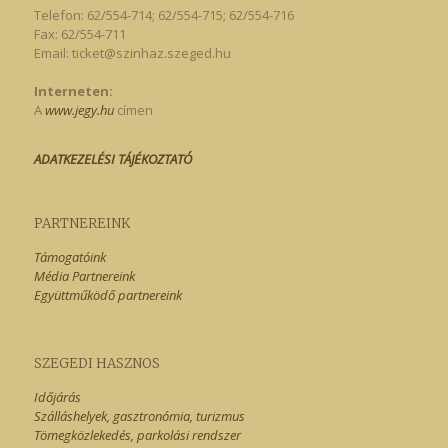
Telefon: 62/554-714; 62/554-715; 62/554-716
Fax: 62/554-711
Email:
ticket@szinhaz.szeged.hu
Interneten:
A
www.jegy.hu
címen
ADATKEZELÉSI TÁJÉKOZTATÓ
PARTNEREINK
Támogatóink
Média Partnereink
Együttműködő partnereink
SZEGEDI HASZNOS
Időjárás
Szálláshelyek, gasztronómia, turizmus
Tömegközlekedés, parkolási rendszer