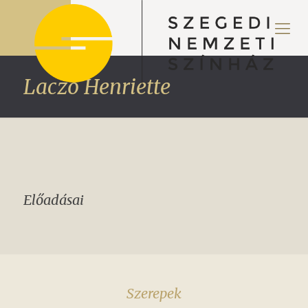
Laczó Henriette
Előadásai
Szerepek