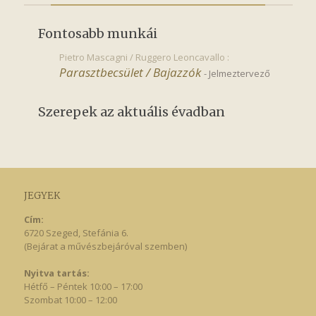
Fontosabb munkái
Pietro Mascagni / Ruggero Leoncavallo :
Parasztbecsület / Bajazzók
-
Jelmeztervező
Szerepek az aktuális évadban
JEGYEK
Cím:
6720 Szeged, Stefánia 6.
(Bejárat a művészbejáróval szemben)
Nyitva tartás:
Hétfő – Péntek 10:00 – 17:00
Szombat 10:00 – 12:00