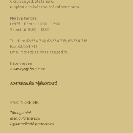
6720 Szeged, Stefánia 6.
(Bejárat a művészbejáróval szemben)
Nyitva tartás:
Hétfő – Péntek 10:00 – 17:00
Szombat 10:00 – 12:00
Telefon: 62/554-714; 62/554-715; 62/554-716
Fax: 62/554-711
Email:
ticket@szinhaz.szeged.hu
Interneten:
A
www.jegy.hu
címen
ADATKEZELÉSI TÁJÉKOZTATÓ
PARTNEREINK
Támogatóink
Média Partnereink
Együttműködő partnereink