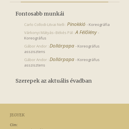
Fontosabb munkái
Pinokkió
Carlo Collodi-Litvai Nelli :
-
Koreográfia
A Félőlény
Várkonyi Mátyás–Békés Pál :
-
Koreográfus
Dollárpapa
Gábor Andor :
-
Koreográfus
asszisztens
Dollárpapa
Gábor Andor :
-
Koreográfus
asszisztens
Szerepek az aktuális évadban
JEGYEK
Cím: