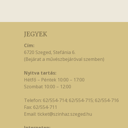
JEGYEK
Cím:
6720 Szeged, Stefánia 6.
(Bejárat a művészbejáróval szemben)
Nyitva tartás:
Hétfő – Péntek 10:00 – 17:00
Szombat 10:00 – 12:00
Telefon: 62/554-714; 62/554-715; 62/554-716
Fax: 62/554-711
Email:
ticket@szinhaz.szeged.hu
Interneten: