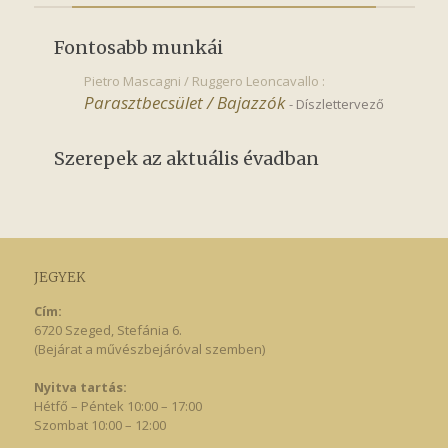
Fontosabb munkái
Pietro Mascagni / Ruggero Leoncavallo :
Parasztbecsület / Bajazzók
-
Díszlettervező
Szerepek az aktuális évadban
JEGYEK
Cím:
6720 Szeged, Stefánia 6.
(Bejárat a művészbejáróval szemben)
Nyitva tartás:
Hétfő – Péntek 10:00 – 17:00
Szombat 10:00 – 12:00