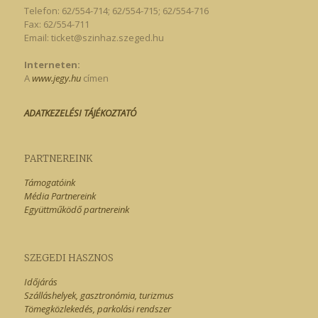
Telefon: 62/554-714; 62/554-715; 62/554-716
Fax: 62/554-711
Email:
ticket@szinhaz.szeged.hu
Interneten:
A
www.jegy.hu
címen
ADATKEZELÉSI TÁJÉKOZTATÓ
PARTNEREINK
Támogatóink
Média Partnereink
Együttműködő partnereink
SZEGEDI HASZNOS
Időjárás
Szálláshelyek, gasztronómia, turizmus
Tömegközlekedés, parkolási rendszer