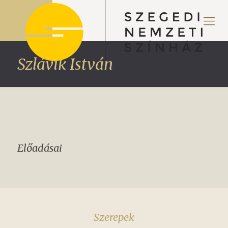
Szlávik István
Előadásai
Szerepek