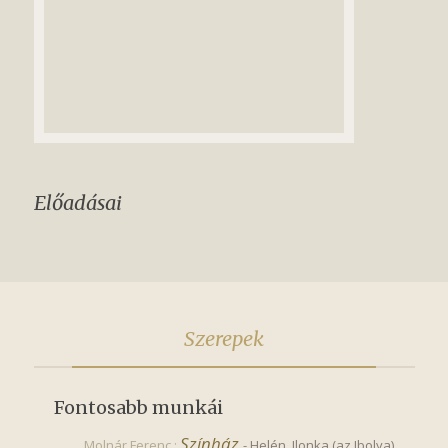
Előadásai
Szerepek
Fontosabb munkái
Színház
Molnár Ferenc :
-
Helén, Ilonka (az Ibolya)