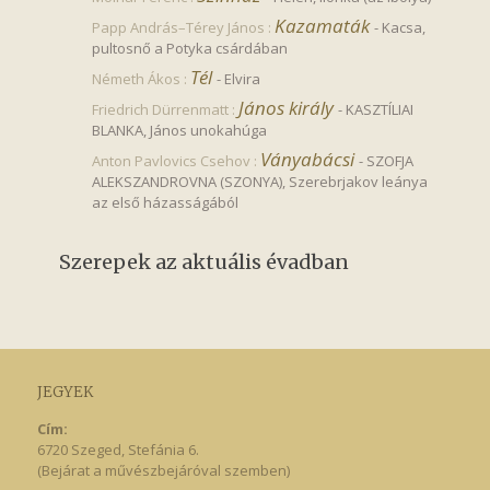
Kazamaták
Papp András–Térey János :
-
Kacsa,
pultosnő a Potyka csárdában
Tél
Németh Ákos :
-
Elvira
János király
Friedrich Dürrenmatt :
-
KASZTÍLIAI
BLANKA, János unokahúga
Ványabácsi
Anton Pavlovics Csehov :
-
SZOFJA
ALEKSZANDROVNA (SZONYA), Szerebrjakov leánya
az első házasságából
Szerepek az aktuális évadban
JEGYEK
Cím:
6720 Szeged, Stefánia 6.
(Bejárat a művészbejáróval szemben)