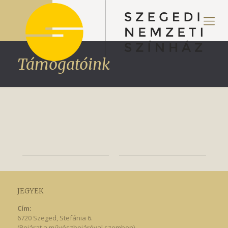
Támogatóink
JEGYEK
Cím:
6720 Szeged, Stefánia 6.
(Bejárat a művészbejáróval szemben)