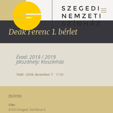
Deák Ferenc 1. bérlet
Évad: 2018 / 2019
Játszóhely: Kisszínház
Tóték
- 2018. december 7.
17:00
JEGYEK
Cím:
6720 Szeged, Stefánia 6.