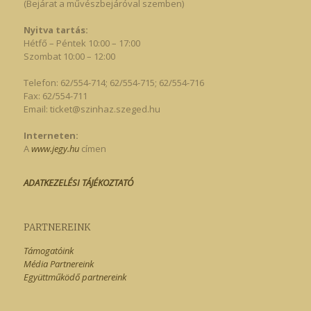
(Bejárat a művészbejáróval szemben)
Nyitva tartás:
Hétfő – Péntek 10:00 – 17:00
Szombat 10:00 – 12:00
Telefon: 62/554-714; 62/554-715; 62/554-716
Fax: 62/554-711
Email:
ticket@szinhaz.szeged.hu
Interneten:
A
www.jegy.hu
címen
ADATKEZELÉSI TÁJÉKOZTATÓ
PARTNEREINK
Támogatóink
Média Partnereink
Együttműködő partnereink