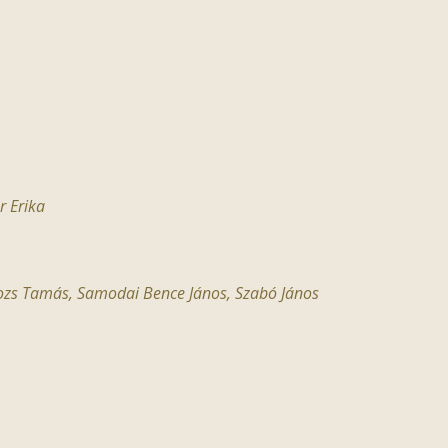
r Erika
ozs Tamás
,
Samodai Bence János
,
Szabó János