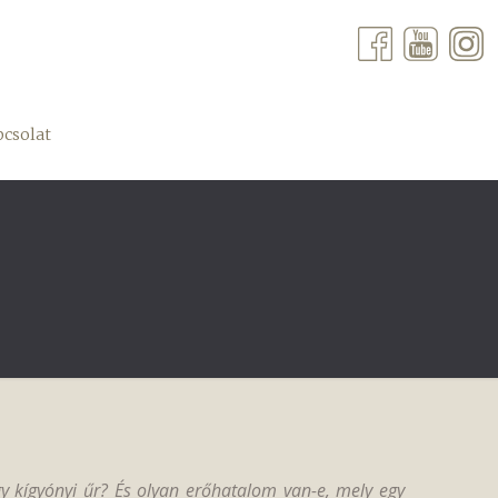
csolat
y kígyónyi űr? És olyan erőhatalom van-e, mely egy