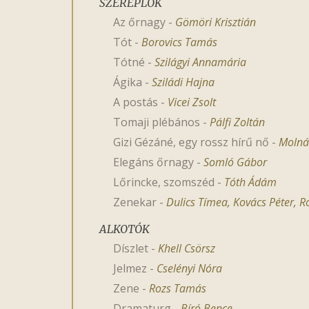
SZEREPLŐK
Az őrnagy
-
Gömöri Krisztián
Tót
-
Borovics Tamás
Tótné
-
Szilágyi Annamária
Ágika
-
Sziládi Hajna
A postás
-
Vicei Zsolt
Tomaji plébános
-
Pálfi Zoltán
Gizi Gézáné, egy rossz hírű nő
-
Molná
Elegáns őrnagy
-
Somló Gábor
Lőrincke, szomszéd
-
Tóth Ádám
Zenekar
-
Dulics Tímea
,
Kovács Péter
,
R
ALKOTÓK
Díszlet
-
Khell Csörsz
Jelmez
-
Cselényi Nóra
Zene
-
Rozs Tamás
Dramaturg
-
Bíró Bence