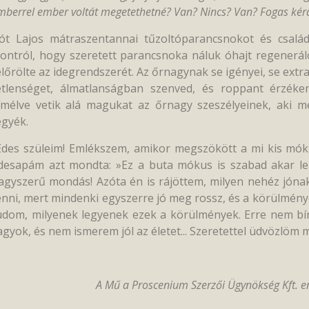
mberrel ember voltát megetethetné? Van? Nincs? Van? Fogas kér
ót Lajos mátraszentannai tűzoltóparancsnokot és családj
rontról, hogy szeretett parancsnoka náluk óhajt regeneráló
előrölte az idegrendszerét. Az őrnagynak se igényei, se extra
étlenséget, álmatlanságban szenved, és roppant érzék
ímélve vetik alá magukat az őrnagy szeszélyeinek, aki m
egyék.
Édes szüleim! Emlékszem, amikor megszökött a mi kis móku
desapám azt mondta: »Ez a buta mókus is szabad akar len
agyszerű mondás! Azóta én is rájöttem, milyen nehéz jónak l
enni, mert mindenki egyszerre jó meg rossz, és a körülménye
udom, milyenek legyenek ezek a körülmények. Erre nem bírok
agyok, és nem ismerem jól az életet... Szeretettel üdvözlöm 
A Mű a Proscenium Szerzői Ügynökség Kft. e