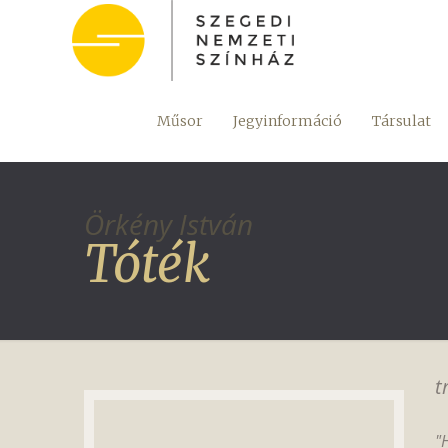
Műsor
Jegyinformáció
Társulat
Örkény István
Tóték
t
"