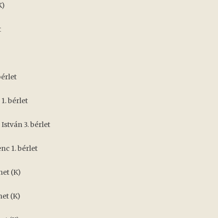
K)
t
bérlet
1. bérlet
stván 3. bérlet
nc 1. bérlet
net (K)
et (K)