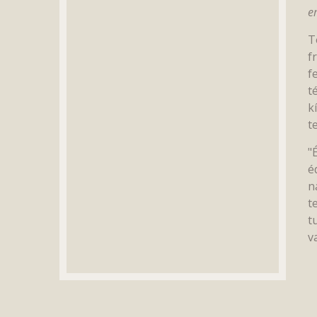
e
T
f
f
t
k
t
"
é
n
t
t
v