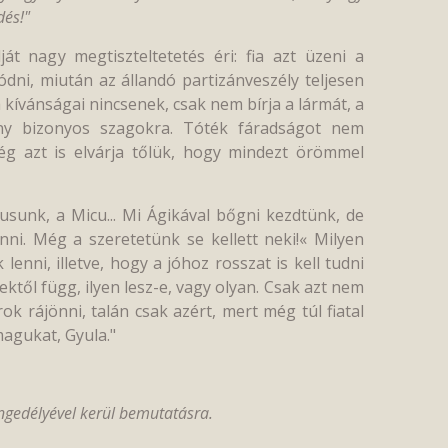
dés!"
át nagy megtiszteltetetés éri: fia azt üzeni a
dni, miután az állandó partizánveszély teljesen
 kívánságai nincsenek, csak nem bírja a lármát, a
eny bizonyos szagokra. Tóték fáradságot nem
ég azt is elvárja tőlük, hogy mindezt örömmel
sunk, a Micu... Mi Ágikával bőgni kezdtünk, de
ni. Még a szeretetünk se kellett neki!« Milyen
enni, illetve, hogy a jóhoz rosszat is kell tudni
ktől függ, ilyen lesz-e, vagy olyan. Csak azt nem
 rájönni, talán csak azért, mert még túl fiatal
magukat, Gyula."
ngedélyével kerül bemutatásra.