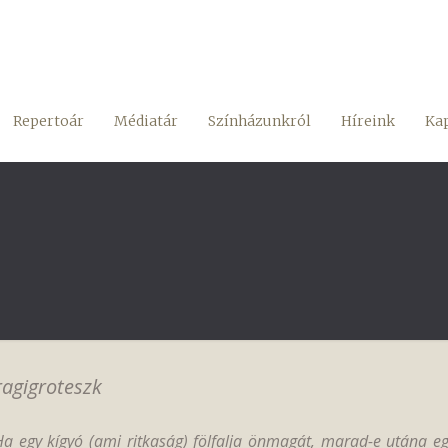
Repertoár
Médiatár
Színházunkról
Híreink
Kap
ragigroteszk
Ha egy kígyó (ami ritkaság) fölfalja önmagát, marad-e utána eg