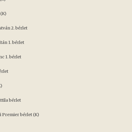
 (K)
ván 2. bérlet
tán 1. bérlet
c 1. bérlet
érlet
K)
ttila bérlet
 Premier bérlet (K)