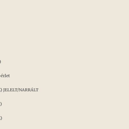
)
érlet
(K) JELELT/NARRÁLT
)
K)