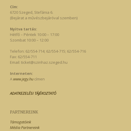
Cím:
6720 Szeged, Stefánia 6.
(Bejárat a művészbejáróval szemben)
Nyitva tartás:
Hétfő – Péntek 10:00 – 17:00
Szombat 10:00 – 12:00
Telefon: 62/554-714; 62/554-715; 62/554-716
Fax: 62/554-711
Email:
ticket@szinhaz.szeged.hu
Interneten:
A
www.jegy.hu
címen
ADATKEZELÉSI TÁJÉKOZTATÓ
PARTNEREINK
Támogatóink
Média Partnereink