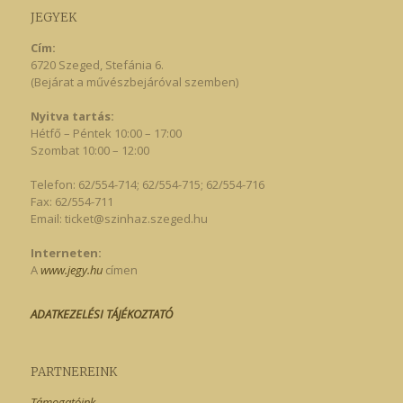
JEGYEK
Cím:
6720 Szeged, Stefánia 6.
(Bejárat a művészbejáróval szemben)
Nyitva tartás:
Hétfő – Péntek 10:00 – 17:00
Szombat 10:00 – 12:00
Telefon: 62/554-714; 62/554-715; 62/554-716
Fax: 62/554-711
Email:
ticket@szinhaz.szeged.hu
Interneten:
A
www.jegy.hu
címen
ADATKEZELÉSI TÁJÉKOZTATÓ
PARTNEREINK
Támogatóink