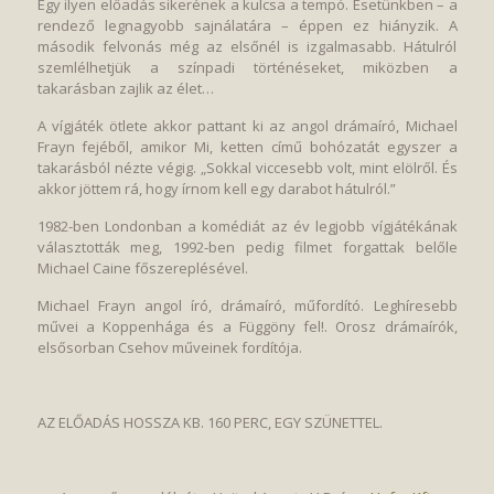
Egy ilyen előadás sikerének a kulcsa a tempó. Esetünkben – a
rendező legnagyobb sajnálatára – éppen ez hiányzik. A
második felvonás még az elsőnél is izgalmasabb. Hátulról
szemlélhetjük a színpadi történéseket, miközben a
takarásban zajlik az élet…
A vígjáték ötlete akkor pattant ki az angol drámaíró, Michael
Frayn fejéből, amikor Mi, ketten című bohózatát egyszer a
takarásból nézte végig. „Sokkal viccesebb volt, mint elölről. És
akkor jöttem rá, hogy írnom kell egy darabot hátulról.”
1982-ben Londonban a komédiát az év legjobb vígjátékának
választották meg, 1992-ben pedig filmet forgattak belőle
Michael Caine főszereplésével.
Michael Frayn angol író, drámaíró, műfordító. Leghíresebb
művei a Koppenhága és a Függöny fel!. Orosz drámaírók,
elsősorban Csehov műveinek fordítója.
AZ ELŐADÁS HOSSZA KB. 160 PERC, EGY SZÜNETTEL.