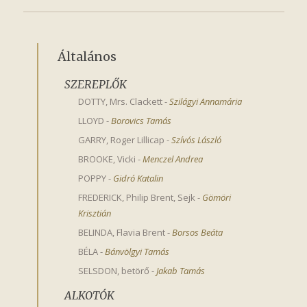
Általános
SZEREPLŐK
DOTTY, Mrs. Clackett
-
Szilágyi Annamária
LLOYD
-
Borovics Tamás
GARRY, Roger Lillicap
-
Szívós László
BROOKE, Vicki
-
Menczel Andrea
POPPY
-
Gidró Katalin
FREDERICK, Philip Brent, Sejk
-
Gömöri 
Krisztián
BELINDA, Flavia Brent
-
Borsos Beáta
BÉLA
-
Bánvölgyi Tamás
SELSDON, betörő
-
Jakab Tamás
ALKOTÓK