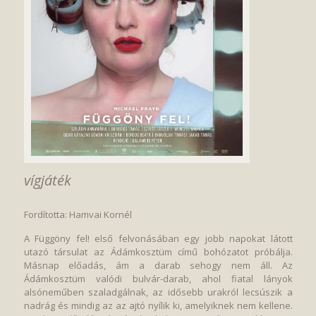
vígjáték
Fordította: Hamvai Kornél
A Függöny fel! első felvonásában egy jobb napokat látott
utazó társulat az Ádámkosztüm című bohózatot próbálja.
Másnap előadás, ám a darab sehogy nem áll. Az
Ádámkosztüm valódi bulvár-darab, ahol fiatal lányok
alsóneműben szaladgálnak, az idősebb urakról lecsúszik a
nadrág és mindig az az ajtó nyílik ki, amelyiknek nem kellene.