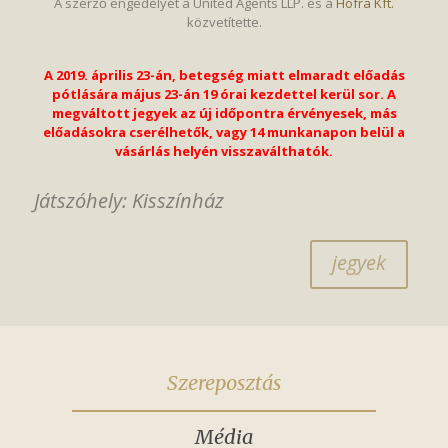
A szerző engedélyét a United Agents LLP. és a
Hofra Kft.
közvetítette.
A 2019. április 23-án, betegség miatt elmaradt előadás
pótlására május 23-án 19 órai kezdettel kerül sor.
A
megváltott jegyek az új időpontra érvényesek, más
előadásokra cserélhetők, vagy 14 munkanapon belül a
vásárlás helyén visszaválthatók.
Játszóhely: Kisszínház
jegyek
Szereposztás
Média