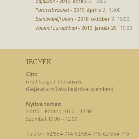
Bajazzók
- 2019. április 7.
15:00
Parasztbecsület
- 2019. április 7.
15:00
Szentivánéji álom
- 2018. október 7.
15:00
Valahol Európában
- 2019. január 20.
15:00
JEGYEK
Cím:
6720 Szeged, Stefánia 6.
(Bejárat a művészbejáróval szemben)
Nyitva tartás:
Hétfő – Péntek 10:00 – 17:00
Szombat 10:00 – 12:00
Telefon: 62/554-714; 62/554-715; 62/554-716