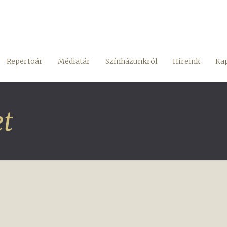
Repertoár
Médiatár
Színházunkról
Híreink
Kap
et