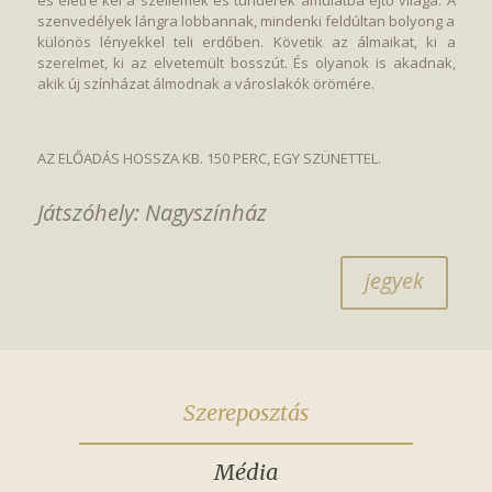
és életre kel a szellemek és tündérek ámulatba ejtő világa. A
szenvedélyek lángra lobbannak, mindenki feldúltan bolyong a
különös lényekkel teli erdőben. Követik az álmaikat, ki a
szerelmet, ki az elvetemült bosszút. És olyanok is akadnak,
akik új színházat álmodnak a városlakók örömére.
AZ ELŐADÁS HOSSZA KB. 150 PERC, EGY SZÜNETTEL.
Játszóhely: Nagyszínház
jegyek
Szereposztás
Média