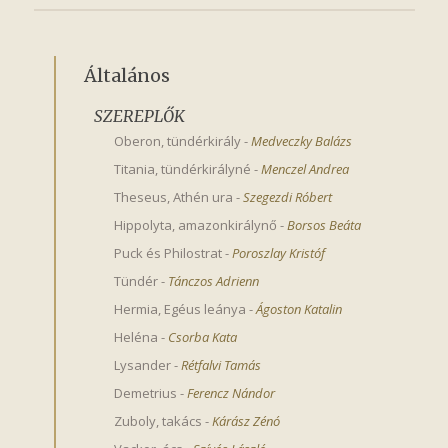
Általános
SZEREPLŐK
Oberon, tündérkirály
-
Medveczky Balázs
Titania, tündérkirályné
-
Menczel Andrea
Theseus, Athén ura
-
Szegezdi Róbert
Hippolyta, amazonkirálynő
-
Borsos Beáta
Puck és Philostrat
-
Poroszlay Kristóf
Tündér
-
Tánczos Adrienn
Hermia, Egéus leánya
-
Ágoston Katalin
Heléna
-
Csorba Kata
Lysander
-
Rétfalvi Tamás
Demetrius
-
Ferencz Nándor
Zuboly, takács
-
Kárász Zénó