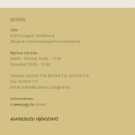
JEGYEK
Cím:
6720 Szeged, Stefánia 6.
(Bejárat a művészbejáróval szemben)
Nyitva tartás:
Hétfő – Péntek 10:00 – 17:00
Szombat 10:00 – 12:00
Telefon: 62/554-714; 62/554-715; 62/554-716
Fax: 62/554-711
Email:
ticket@szinhaz.szeged.hu
Interneten:
A
www.jegy.hu
címen
ADATKEZELÉSI TÁJÉKOZTATÓ