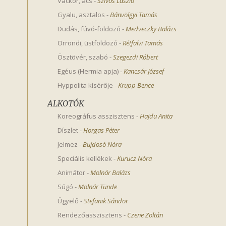
Vackor, ács
-
Szívós László
Gyalu, asztalos
-
Bánvölgyi Tamás
Dudás, fúvó-foldozó
-
Medveczky Balázs
Orrondi, üstfoldozó
-
Rétfalvi Tamás
Ösztövér, szabó
-
Szegezdi Róbert
Egéus (Hermia apja)
-
Kancsár József
Hyppolita kísérője
-
Krupp Bence
ALKOTÓK
Koreográfus asszisztens
-
Hajdu Anita
Díszlet
-
Horgas Péter
Jelmez
-
Bujdosó Nóra
Speciális kellékek
-
Kurucz Nóra
Animátor
-
Molnár Balázs
Súgó
-
Molnár Tünde
Ügyelő
-
Stefanik Sándor
Rendezőasszisztens
-
Czene Zoltán