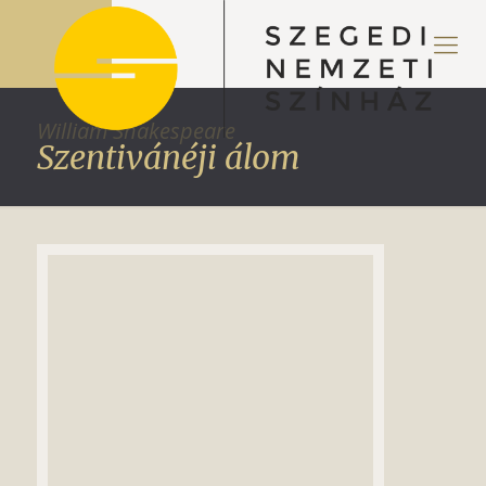
William Shakespeare
Szentivánéji álom